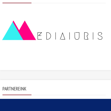
PARTNEREINK