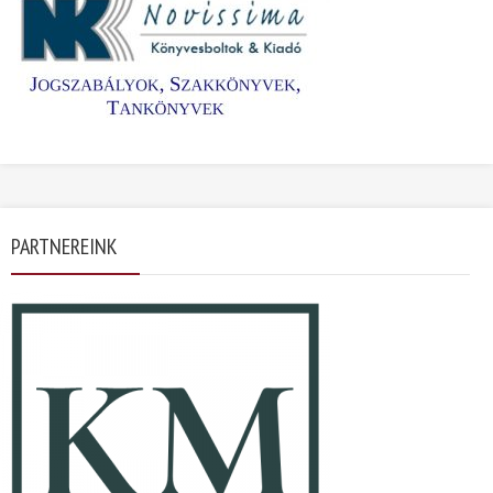
PARTNEREINK