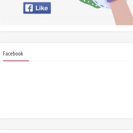
Facebook