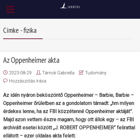
Címke - fizika
Az Oppenheimer akta
2023-08-29
Tárnok Gabriella
Tudomány
Hozzászólás írása
Az idén nyáron beköszöntő Oppenheimer – Barbie, Barbie –
Oppenheimer őrületben az a gondolatom támadt: „hm milyen
érdekes lenne, ha az FBI közzétenné Oppenheimer aktáját”.
Majd azon vettem észre magam, hogy ott állok egy – az FBI
archivált esetei között „J. ROBERT OPPENHEIMER” felirattal
ellátott – ezer oldalas akta felett.