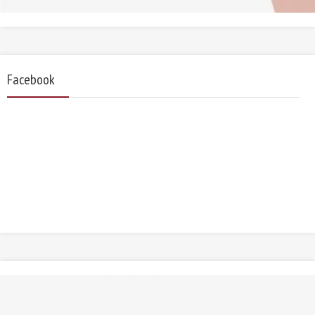
Facebook