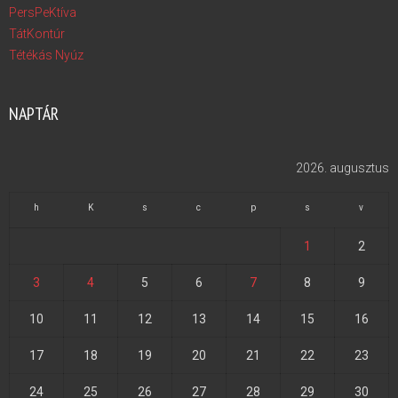
PersPeKtíva
TátKontúr
Tétékás Nyúz
NAPTÁR
2026. augusztus
h
K
s
c
p
s
v
1
2
3
4
5
6
7
8
9
10
11
12
13
14
15
16
17
18
19
20
21
22
23
24
25
26
27
28
29
30