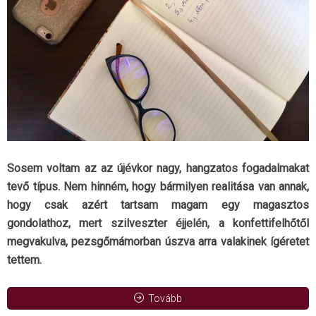
Sosem voltam az az újévkor nagy, hangzatos fogadalmakat
tevő típus. Nem hinném, hogy bármilyen realitása van annak,
hogy csak azért tartsam magam egy magasztos
gondolathoz, mert szilveszter éjjelén, a konfettifelhőtől
megvakulva, pezsgőmámorban úszva arra valakinek ígéretet
tettem.
Tovább