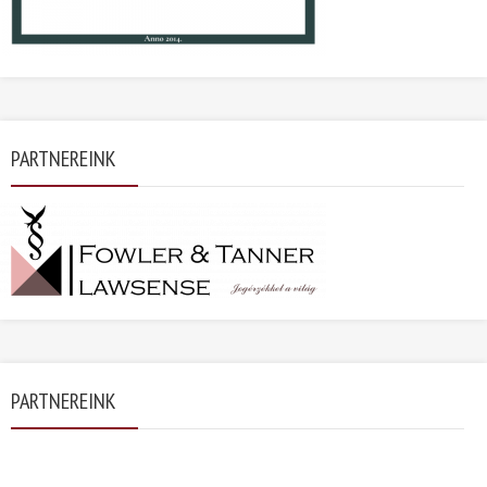
PARTNEREINK
PARTNEREINK