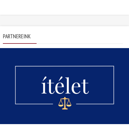
PARTNEREINK