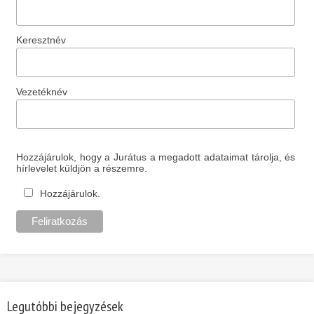
Keresztnév
Vezetéknév
Hozzájárulok, hogy a Jurátus a megadott adataimat tárolja, és
hírlevelet küldjön a részemre.
Hozzájárulok.
Legutóbbi bejegyzések