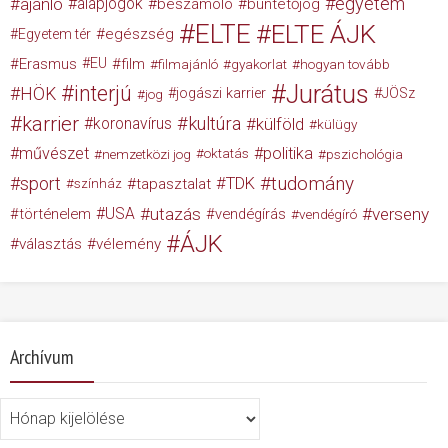
egyetem
ajánló
alapjogok
beszámoló
büntetőjog
ELTE
ELTE ÁJK
egészség
Egyetem tér
Erasmus
EU
film
filmajánló
gyakorlat
hogyan tovább
Jurátus
interjú
HÖK
jogászi karrier
JÖSz
jog
karrier
kultúra
koronavírus
külföld
külügy
művészet
politika
nemzetközi jog
oktatás
pszichológia
tudomány
sport
TDK
tapasztalat
színház
USA
utazás
verseny
történelem
vendégírás
vendégíró
ÁJK
választás
vélemény
Archívum
Archívum