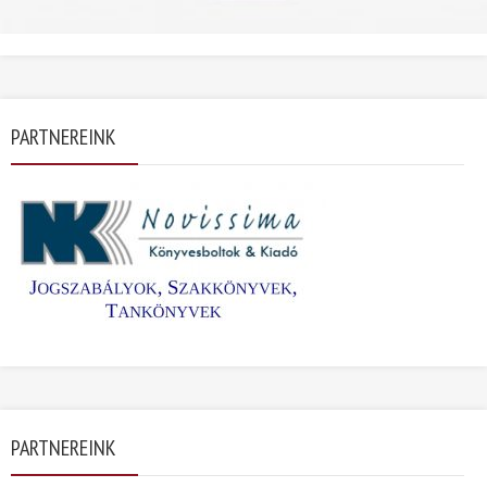
PARTNEREINK
PARTNEREINK