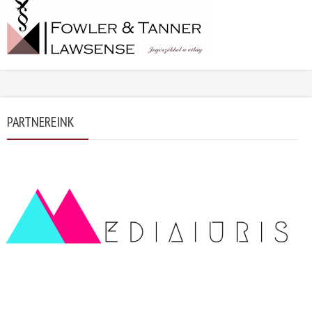
PARTNEREINK