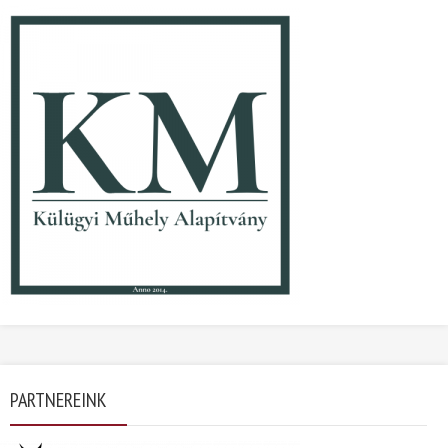
PARTNEREINK