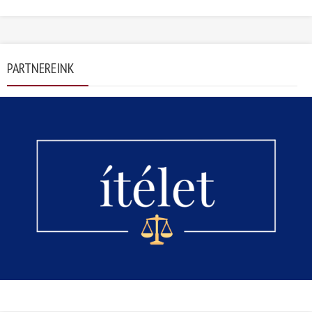
PARTNEREINK