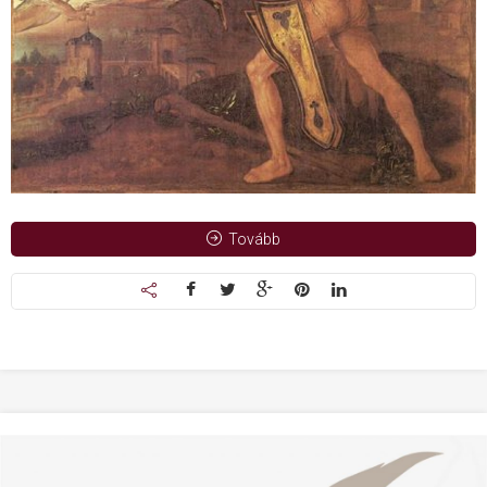
Tovább