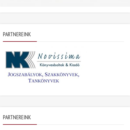
PARTNEREINK
PARTNEREINK