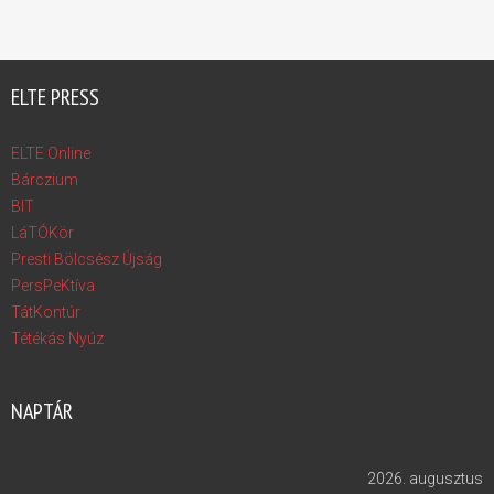
ELTE PRESS
ELTE Online
Bárczium
BIT
LáTÓKör
Presti Bölcsész Újság
PersPeKtíva
TátKontúr
Tétékás Nyúz
NAPTÁR
2026. augusztus