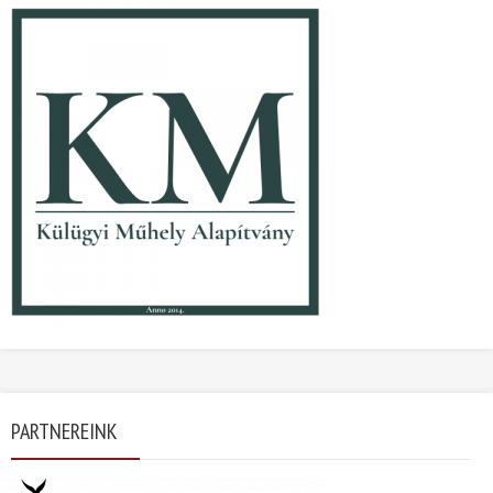
PARTNEREINK