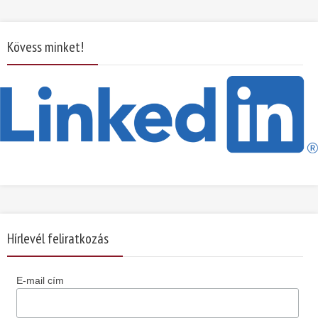
Kövess minket!
Hírlevél feliratkozás
E-mail cím