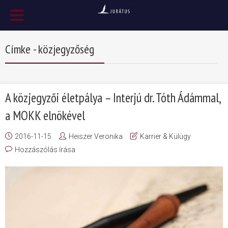
Címke - közjegyzőség
A közjegyzői életpálya – Interjú dr. Tóth Ádámmal,
a MOKK elnökével
2016-11-15
Heiszer Veronika
Karrier & Külügy
Hozzászólás írása