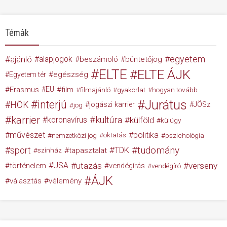
Témák
egyetem
ajánló
alapjogok
beszámoló
büntetőjog
ELTE
ELTE ÁJK
egészség
Egyetem tér
Erasmus
EU
film
filmajánló
gyakorlat
hogyan tovább
Jurátus
interjú
HÖK
jogászi karrier
JÖSz
jog
karrier
kultúra
koronavírus
külföld
külügy
művészet
politika
nemzetközi jog
oktatás
pszichológia
tudomány
sport
TDK
tapasztalat
színház
USA
utazás
verseny
történelem
vendégírás
vendégíró
ÁJK
választás
vélemény