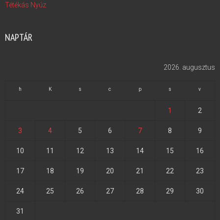
Tétékás Nyúz
NAPTÁR
2026. augusztus
h
K
s
c
p
s
v
1
2
3
4
5
6
7
8
9
10
11
12
13
14
15
16
17
18
19
20
21
22
23
24
25
26
27
28
29
30
31