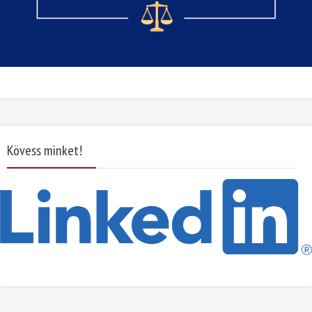
Kövess minket!