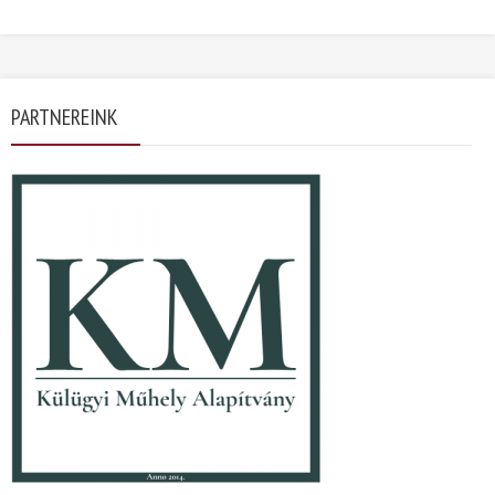
PARTNEREINK