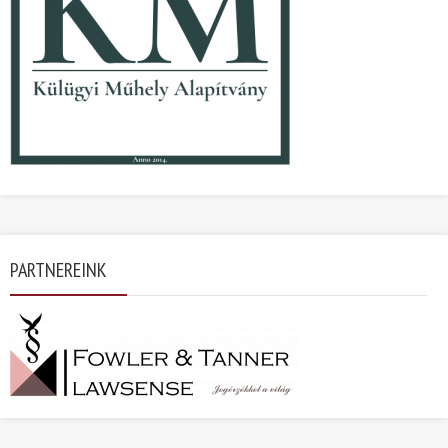
PARTNEREINK