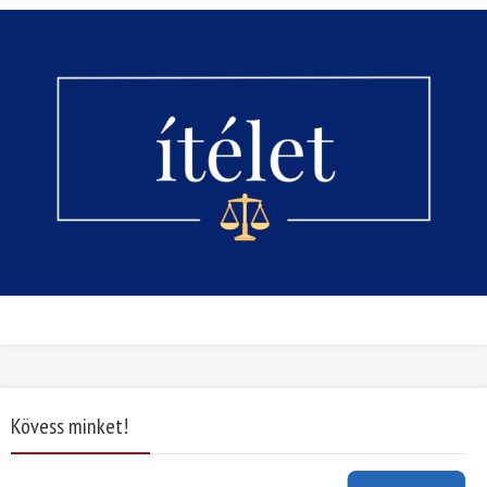
Kövess minket!