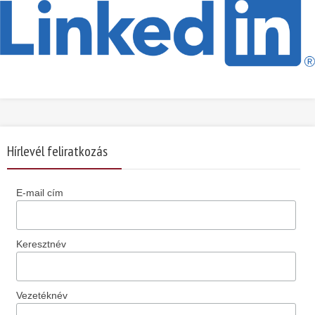
Hírlevél feliratkozás
E-mail cím
Keresztnév
Vezetéknév