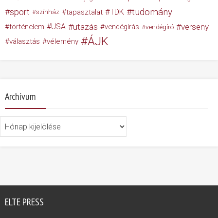
tudomány
sport
TDK
tapasztalat
színház
USA
utazás
verseny
történelem
vendégírás
vendégíró
ÁJK
választás
vélemény
Archívum
Archívum
ELTE PRESS