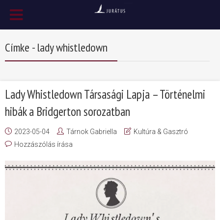
Címke - lady whistledown
Lady Whistledown Társasági Lapja – Történelmi
hibák a Bridgerton sorozatban
2023-05-04
Tárnok Gabriella
Kultúra & Gasztró
Hozzászólás írása