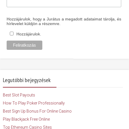
Hozzájárulok, hogy a Jurátus a megadott adataimat tárolja, és
hírlevelet küldjön a részemre.
Hozzájárulok.
Legutóbbi bejegyzések
Best Slot Payouts
How To Play Poker Professionally
Best Sign Up Bonus For Online Casino
Play Blackjack Free Online
Top Ethereum Casino Sites