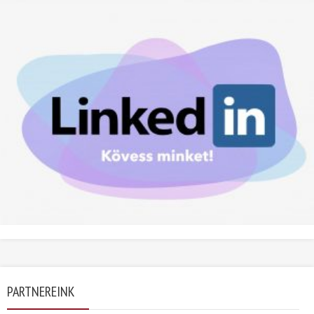
PARTNEREINK