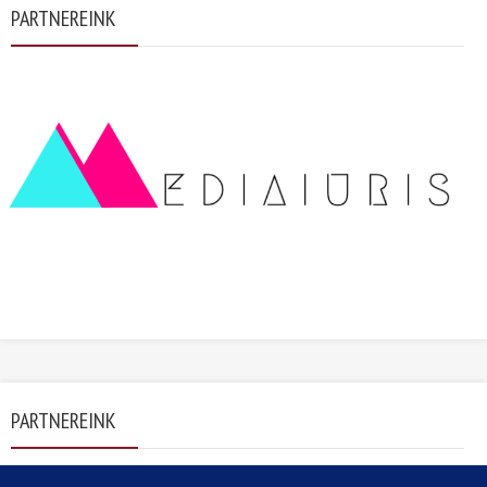
PARTNEREINK
PARTNEREINK