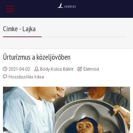
Címke - Lajka
Űrturizmus a közeljövőben
2021-04-02
Bódy Kolos Bálint
Életmód
Hozzászólás írása