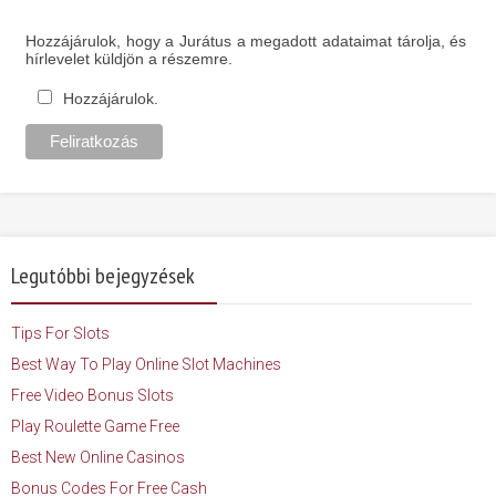
Hozzájárulok, hogy a Jurátus a megadott adataimat tárolja, és
hírlevelet küldjön a részemre.
Hozzájárulok.
Legutóbbi bejegyzések
Tips For Slots
Best Way To Play Online Slot Machines
Free Video Bonus Slots
Play Roulette Game Free
Best New Online Casinos
Bonus Codes For Free Cash