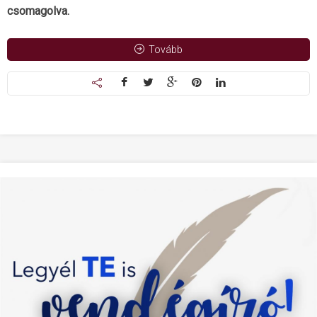
csomagolva.
Tovább