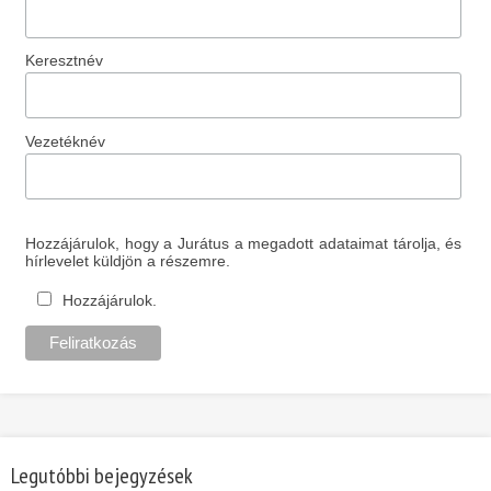
Keresztnév
Vezetéknév
Hozzájárulok, hogy a Jurátus a megadott adataimat tárolja, és
hírlevelet küldjön a részemre.
Hozzájárulok.
Legutóbbi bejegyzések