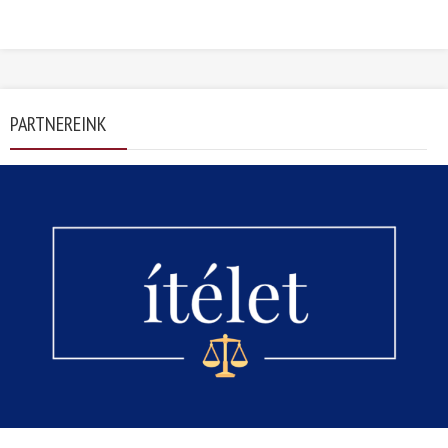
PARTNEREINK