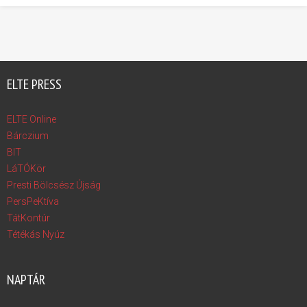
ELTE PRESS
ELTE Online
Bárczium
BIT
LáTÓKör
Presti Bölcsész Újság
PersPeKtíva
TátKontúr
Tétékás Nyúz
NAPTÁR