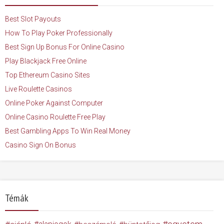
Best Slot Payouts
How To Play Poker Professionally
Best Sign Up Bonus For Online Casino
Play Blackjack Free Online
Top Ethereum Casino Sites
Live Roulette Casinos
Online Poker Against Computer
Online Casino Roulette Free Play
Best Gambling Apps To Win Real Money
Casino Sign On Bonus
Témák