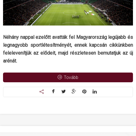
Néhány nappal ezelőtt avatták fel Magyarország legújabb és
legnagyobb sportlétesítményét, ennek kapcsán cikkünkben
felelevenítjük az elődeit, majd részletesen bemutatjuk az új
arénát.
Tovább