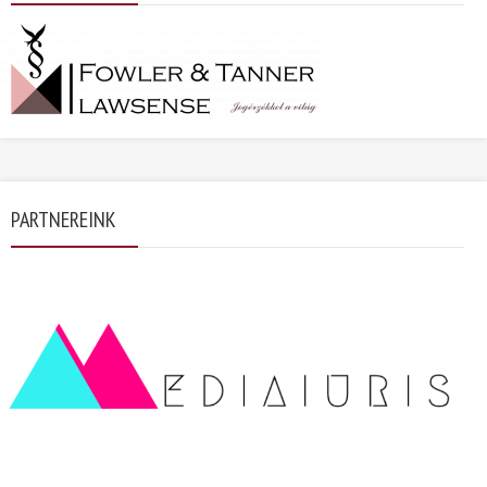
PARTNEREINK