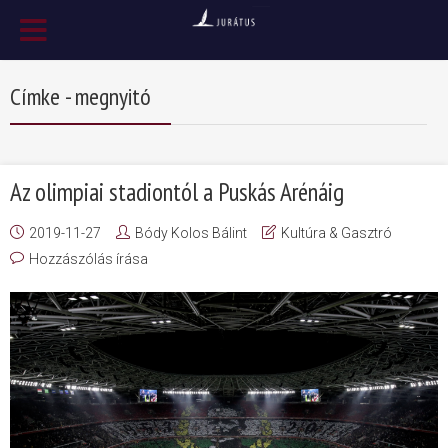
Címke - megnyitó
Az olimpiai stadiontól a Puskás Arénáig
2019-11-27
Bódy Kolos Bálint
Kultúra & Gasztró
Hozzászólás írása