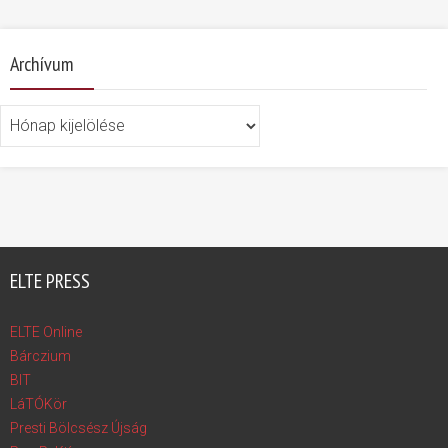
Archívum
Archívum
ELTE PRESS
ELTE Online
Bárczium
BIT
LáTÓKör
Presti Bölcsész Újság