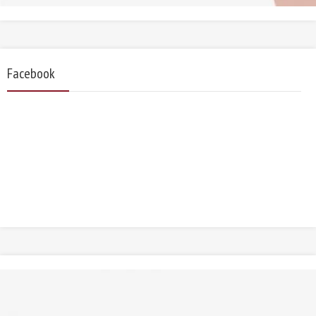
Facebook