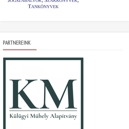
PARTNEREINK