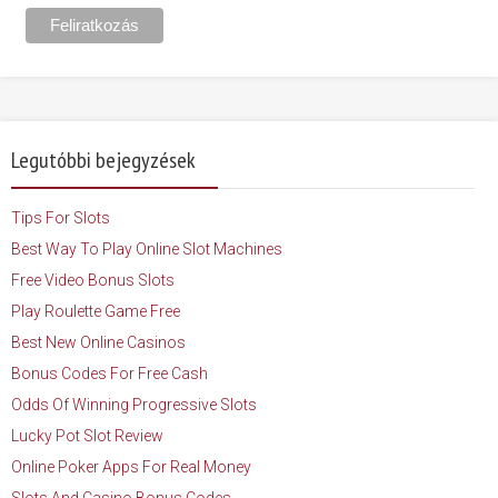
Legutóbbi bejegyzések
Tips For Slots
Best Way To Play Online Slot Machines
Free Video Bonus Slots
Play Roulette Game Free
Best New Online Casinos
Bonus Codes For Free Cash
Odds Of Winning Progressive Slots
Lucky Pot Slot Review
Online Poker Apps For Real Money
Slots And Casino Bonus Codes