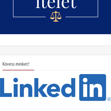
Kövess minket!