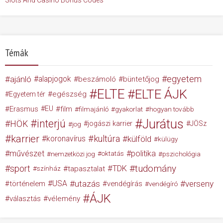
Témák
egyetem
ajánló
alapjogok
beszámoló
büntetőjog
ELTE
ELTE ÁJK
egészség
Egyetem tér
Erasmus
EU
film
filmajánló
gyakorlat
hogyan tovább
Jurátus
interjú
HÖK
jogászi karrier
JÖSz
jog
karrier
kultúra
koronavírus
külföld
külügy
művészet
politika
nemzetközi jog
oktatás
pszichológia
tudomány
sport
TDK
tapasztalat
színház
USA
utazás
verseny
történelem
vendégírás
vendégíró
ÁJK
választás
vélemény