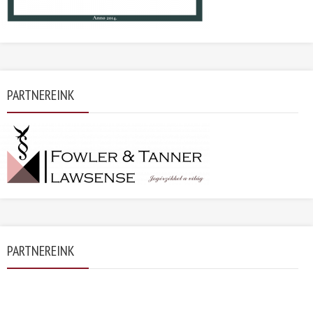
PARTNEREINK
PARTNEREINK