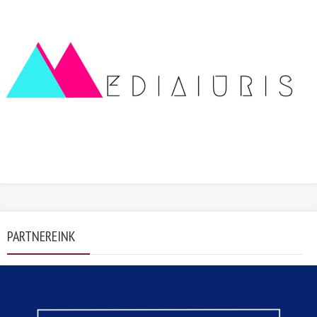
PARTNEREINK