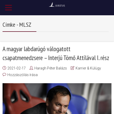
Címke - MLSZ
A magyar labdarúgó válogatott
csapatmenedzsere – Interjú Tömő Attilával I. rész
2021-02-17
Haragh Péter Balázs
Karrier & Külügy
Hozzászólás írása