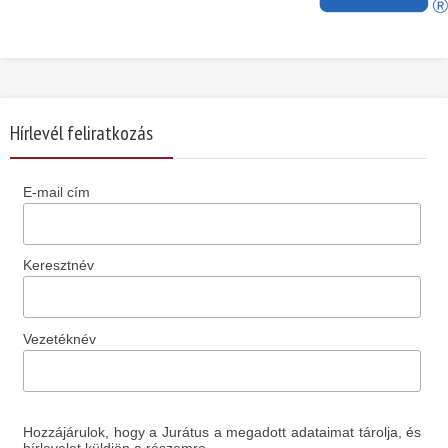
Hírlevél feliratkozás
E-mail cím
Keresztnév
Vezetéknév
Hozzájárulok, hogy a Jurátus a megadott adataimat tárolja, és