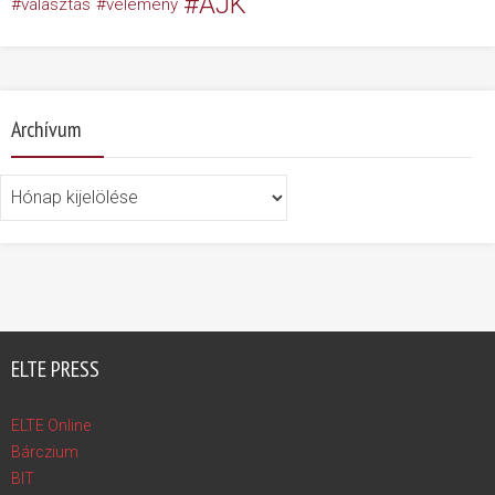
ÁJK
választás
vélemény
Archívum
Archívum
ELTE PRESS
ELTE Online
Bárczium
BIT