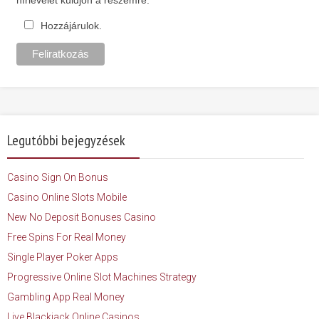
hírlevelet küldjön a részemre.
Hozzájárulok.
Legutóbbi bejegyzések
Casino Sign On Bonus
Casino Online Slots Mobile
New No Deposit Bonuses Casino
Free Spins For Real Money
Single Player Poker Apps
Progressive Online Slot Machines Strategy
Gambling App Real Money
Live Blackjack Online Casinos