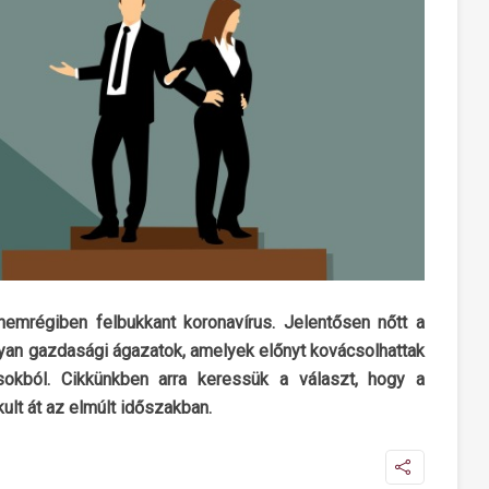
nemrégiben felbukkant koronavírus. Jelentősen nőtt a
yan gazdasági ágazatok, amelyek előnyt kovácsolhattak
sokból. Cikkünkben arra keressük a választ, hogy a
lt át az elmúlt időszakban.