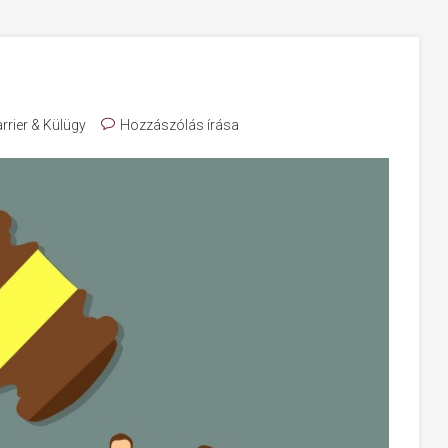
rrier & Külügy
Hozzászólás írása