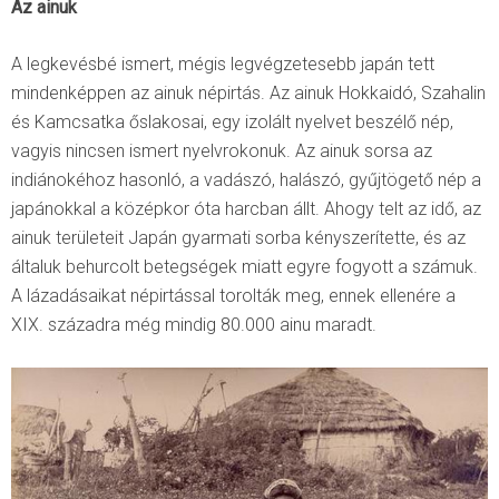
Az ainuk
A legkevésbé ismert, mégis legvégzetesebb japán tett
mindenképpen az ainuk népirtás. Az ainuk Hokkaidó, Szahalin
és Kamcsatka őslakosai, egy izolált nyelvet beszélő nép,
vagyis nincsen ismert nyelvrokonuk. Az ainuk sorsa az
indiánokéhoz hasonló, a vadászó, halászó, gyűjtögető nép a
japánokkal a középkor óta harcban állt. Ahogy telt az idő, az
ainuk területeit Japán gyarmati sorba kényszerítette, és az
általuk behurcolt betegségek miatt egyre fogyott a számuk.
A lázadásaikat népirtással torolták meg, ennek ellenére a
XIX. századra még mindig 80.000 ainu maradt.