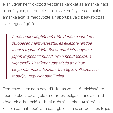
ellen ugyan nem okozott végzetes károkat az amerikai hadi
állományban, de megrázta a közvéleményt, és a pacifista
amerikaiakat is meggyőzte a háborúba való beavatkozás
szükségességéről.
A második világháború után Japán csodálatos
fejlődésen ment keresztül, és elkezdte rendbe
tenni a reputációját. Bocsánatot kért ugyan a
japán imperializmusért, ám a népirtásokat, a
vigasznők kizsákmányolását és az ainuk
elnyomásának intenzitását máig következetesen
tagadja, vagy elbagatellizálja.
Természetesen nem egyedül Japán vonható felelősségre
népirtásokért, az angolok, németek, belgák, franciák mind
követtek el hasonló kaliberű mészárlásokat. Ami mégis
kiemeli Japánt ebből a társaságból, az a szembenézés teljes