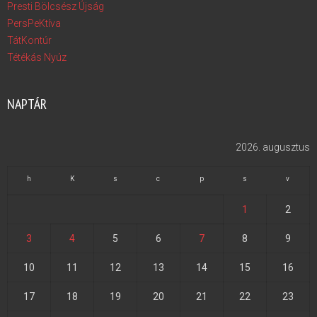
Presti Bölcsész Újság
PersPeKtíva
TátKontúr
Tétékás Nyúz
NAPTÁR
2026. augusztus
h
K
s
c
p
s
v
1
2
3
4
5
6
7
8
9
10
11
12
13
14
15
16
17
18
19
20
21
22
23