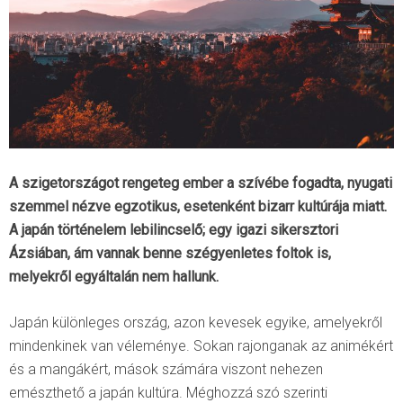
A szigetországot rengeteg ember a szívébe fogadta, nyugati
szemmel nézve egzotikus, esetenként bizarr kultúrája miatt.
A japán történelem lebilincselő; egy igazi sikersztori
Ázsiában, ám vannak benne szégyenletes foltok is,
melyekről egyáltalán nem hallunk.
Japán különleges ország, azon kevesek egyike, amelyekről
mindenkinek van véleménye. Sokan rajonganak az animékért
és a mangákért, mások számára viszont nehezen
emészthető a japán kultúra. Méghozzá szó szerinti