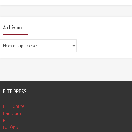
Archívum
Archívum
ELTE PRESS
ELTE Online
Bárczium
BIT
LáTÓKör