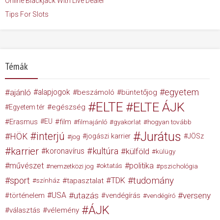
Online Blackjack With Live Dealer
Tips For Slots
Témák
egyetem
ajánló
alapjogok
beszámoló
büntetőjog
ELTE
ELTE ÁJK
egészség
Egyetem tér
Erasmus
EU
film
filmajánló
gyakorlat
hogyan tovább
Jurátus
interjú
HÖK
jogászi karrier
JÖSz
jog
karrier
kultúra
koronavírus
külföld
külügy
művészet
politika
nemzetközi jog
oktatás
pszichológia
tudomány
sport
TDK
tapasztalat
színház
USA
utazás
verseny
történelem
vendégírás
vendégíró
ÁJK
választás
vélemény