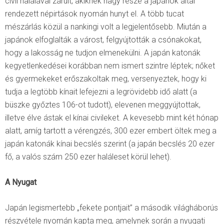
civil halálával zárult, akiknek nagy része a japánok által
rendezett népirtások nyomán hunyt el. A több tucat
mészárlás közül a nankingi volt a legjelentősebb. Miután a
japánok elfoglalták a várost, felgyújtották a csónakokat,
hogy a lakosság ne tudjon elmenekülni. A japán katonák
kegyetlenkedései korábban nem ismert szintre léptek; nőket
és gyermekeket erőszakoltak meg, versenyeztek, hogy ki
tudja a legtöbb kínait lefejezni a legrövidebb idő alatt (a
büszke győztes 106-ot tudott), elevenen meggyújtottak,
illetve élve ástak el kínai civileket. A kevesebb mint két hónap
alatt, amíg tartott a vérengzés, 300 ezer embert öltek meg a
japán katonák kínai becslés szerint (a japán becslés 20 ezer
fő, a valós szám 250 ezer haláleset körül lehet).
A Nyugat
Japán legismertebb „fekete pontjait” a második világháborús
részvétele nyomán kapta meg, amelynek során a nyugati