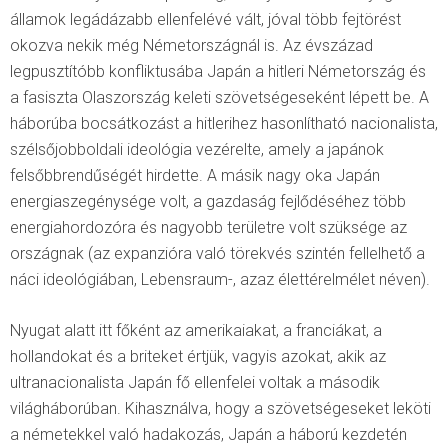
államok legádázabb ellenfelévé vált, jóval több fejtörést
okozva nekik még Németországnál is. Az évszázad
legpusztítóbb konfliktusába Japán a hitleri Németország és
a fasiszta Olaszország keleti szövetségeseként lépett be. A
háborúba bocsátkozást a hitlerihez hasonlítható nacionalista,
szélsőjobboldali ideológia vezérelte, amely a japánok
felsőbbrendűségét hirdette. A másik nagy oka Japán
energiaszegénysége volt, a gazdaság fejlődéséhez több
energiahordozóra és nagyobb területre volt szüksége az
országnak (az expanzióra való törekvés szintén fellelhető a
náci ideológiában, Lebensraum-, azaz élettérelmélet néven).
Nyugat alatt itt főként az amerikaiakat, a franciákat, a
hollandokat és a briteket értjük, vagyis azokat, akik az
ultranacionalista Japán fő ellenfelei voltak a második
világháborúban. Kihasználva, hogy a szövetségeseket leköti
a németekkel való hadakozás, Japán a háború kezdetén