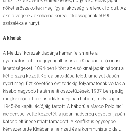
látsz”. Az elkövetők elhíresztelték, hogy a koreaiak japán
nőket erőszakoltak meg, így a lakosság is ellenük fordult. Az
akció végére Jokohama koreai lakosságának 50-90
százaléka elhunyt.
A kínaiak
A Meidzsi-korszak Japánja hamar felismerte a
gyarmatosított, meggyengült császári Kínában rejlő óriási
lehetőségeket. 1894-ben kitört az első kínai-japán háború a
két ország között Korea birtoklása felett, amelyet Japán
nyert meg. Ezt követően évtizedekig folyamatosak voltak a
kisebb-nagyobb határmenti összetűzések, 1937-ben pedig
megkezdődött a második kínai-japán háború, mely Japán
1945-ös kapitulációjáig tartott. A háború a Marco Polo hídi
incidenssel vette kezdetét, a japán hadsereg egyetlen japán
katona eltűnése miatt támadott. A konfliktus egységbe
kényszerítette Kínában a nemzeti és a kommunista oldalt,