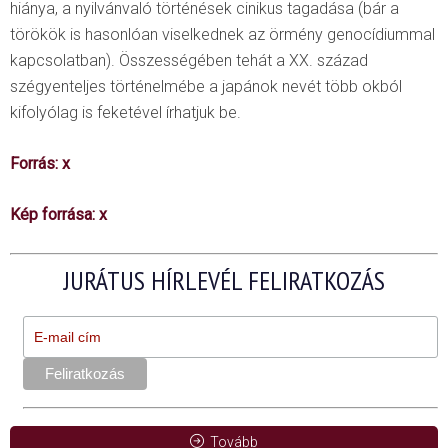
hiánya, a nyilvánvaló történések cinikus tagadása (bár a
törökök is hasonlóan viselkednek az örmény genocídiummal
kapcsolatban). Összességében tehát a XX. század
szégyenteljes történelmébe a japánok nevét több okból
kifolyólag is feketével írhatjuk be.
Forrás:
x
Kép forrása:
x
JURÁTUS HÍRLEVÉL FELIRATKOZÁS
Tovább