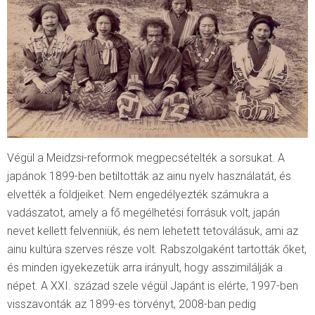
Végül a Meidzsi-reformok megpecsételték a sorsukat. A
japánok 1899-ben betiltották az ainu nyelv használatát, és
elvették a földjeiket. Nem engedélyezték számukra a
vadászatot, amely a fő megélhetési forrásuk volt, japán
nevet kellett felvenniük, és nem lehetett tetoválásuk, ami az
ainu kultúra szerves része volt. Rabszolgaként tartották őket,
és minden igyekezetük arra irányult, hogy asszimilálják a
népet. A XXI. század szele végül Japánt is elérte, 1997-ben
visszavonták az 1899-es törvényt, 2008-ban pedig