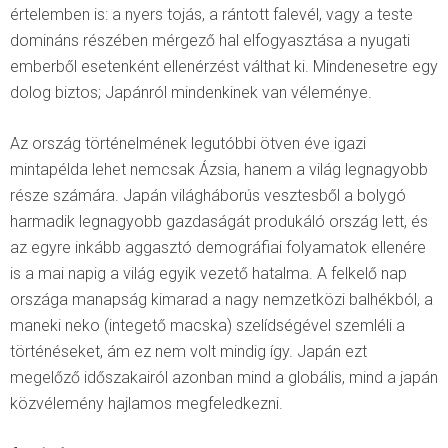
értelemben is: a nyers tojás, a rántott falevél, vagy a teste
domináns részében mérgező hal elfogyasztása a nyugati
emberből esetenként ellenérzést válthat ki. Mindenesetre egy
dolog biztos; Japánról mindenkinek van véleménye.
Az ország történelmének legutóbbi ötven éve igazi
mintapélda lehet nemcsak Ázsia, hanem a világ legnagyobb
része számára. Japán világháborús vesztesből a bolygó
harmadik legnagyobb gazdaságát produkáló ország lett, és
az egyre inkább aggasztó demográfiai folyamatok ellenére
is a mai napig a világ egyik vezető hatalma. A felkelő nap
országa manapság kimarad a nagy nemzetközi balhékból, a
maneki neko (integető macska) szelídségével szemléli a
történéseket, ám ez nem volt mindig így. Japán ezt
megelőző időszakairól azonban mind a globális, mind a japán
közvélemény hajlamos megfeledkezni.