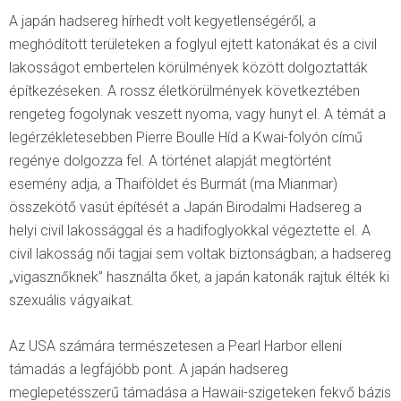
A japán hadsereg hírhedt volt kegyetlenségéről, a
meghódított területeken a foglyul ejtett katonákat és a civil
lakosságot embertelen körülmények között dolgoztatták
építkezéseken. A rossz életkörülmények következtében
rengeteg fogolynak veszett nyoma, vagy hunyt el. A témát a
legérzékletesebben Pierre Boulle Híd a Kwai-folyón című
regénye dolgozza fel. A történet alapját megtörtént
esemény adja, a Thaiföldet és Burmát (ma Mianmar)
összekötő vasút építését a Japán Birodalmi Hadsereg a
helyi civil lakossággal és a hadifoglyokkal végeztette el. A
civil lakosság női tagjai sem voltak biztonságban; a hadsereg
„vigasznőknek” használta őket, a japán katonák rajtuk élték ki
szexuális vágyaikat.
Az USA számára természetesen a Pearl Harbor elleni
támadás a legfájóbb pont. A japán hadsereg
meglepetésszerű támadása a Hawaii-szigeteken fekvő bázis