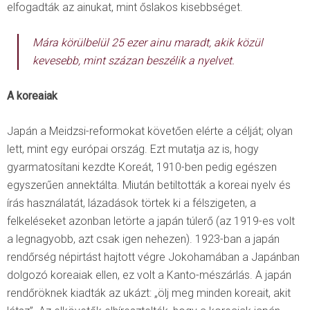
elfogadták az ainukat, mint őslakos kisebbséget.
Mára körülbelül 25 ezer ainu maradt, akik közül
kevesebb, mint százan beszélik a nyelvet.
A koreaiak
Japán a Meidzsi-reformokat követően elérte a célját; olyan
lett, mint egy európai ország. Ezt mutatja az is, hogy
gyarmatosítani kezdte Koreát, 1910-ben pedig egészen
egyszerűen annektálta. Miután betiltották a koreai nyelv és
írás használatát, lázadások törtek ki a félszigeten, a
felkeléseket azonban letörte a japán túlerő (az 1919-es volt
a legnagyobb, azt csak igen nehezen). 1923-ban a japán
rendőrség népirtást hajtott végre Jokohamában a Japánban
dolgozó koreaiak ellen, ez volt a Kanto-mészárlás. A japán
rendőröknek kiadták az ukázt: „ölj meg minden koreait, akit