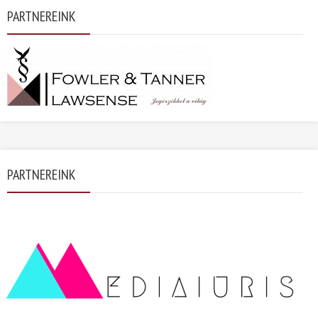
PARTNEREINK
PARTNEREINK