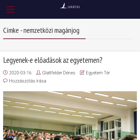
Címke - nemzetközi magánjog
Legyenek-e előadások az egyetemen?
2020-03-16
Glattfelder Dénes
Egyetem Tér
Hozzászólás írása