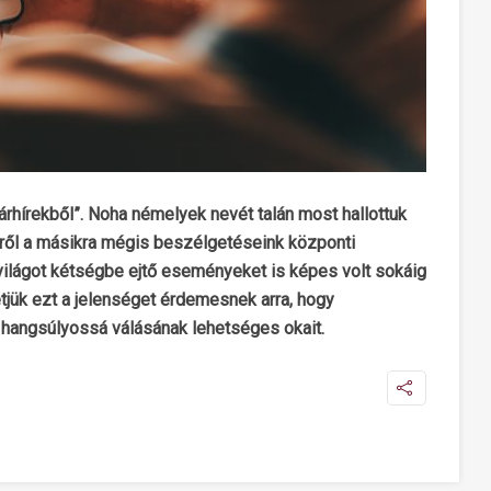
árhírekből”. Noha némelyek nevét talán most hallottuk
rcről a másikra mégis beszélgetéseink központi
 világot kétségbe ejtő eseményeket is képes volt sokáig
etjük ezt a jelenséget érdemesnek arra, hogy
 hangsúlyossá válásának lehetséges okait.