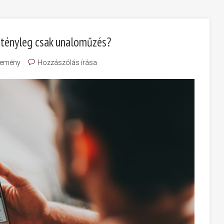
y tényleg csak unaloműzés?
lemény
Hozzászólás írása