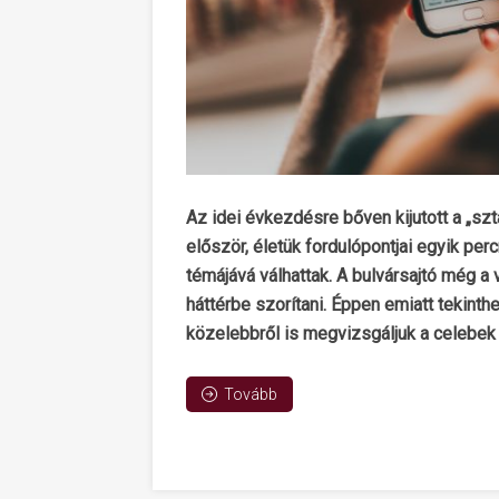
Az idei évkezdésre bőven kijutott a „szt
először, életük fordulópontjai egyik pe
témájává válhattak. A bulvársajtó még a
háttérbe szorítani. Éppen emiatt tekinth
közelebbről is megvizsgáljuk a celebek
Tovább