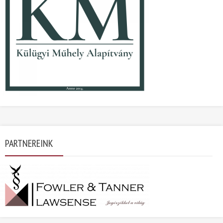
PARTNEREINK