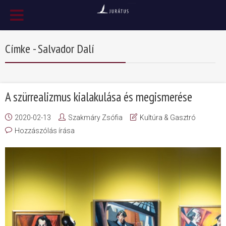
Címke - Salvador Dalí
A szürrealizmus kialakulása és megismerése
2020-02-13
Szakmáry Zsófia
Kultúra & Gasztró
Hozzászólás írása