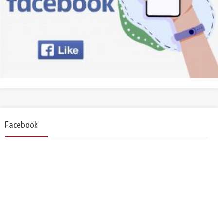
Facebook