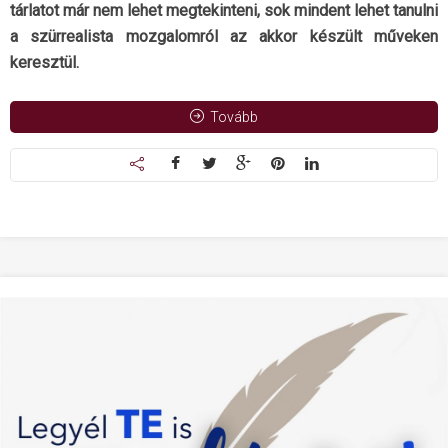
tárlatot már nem lehet megtekinteni, sok mindent lehet tanulni
a szürrealista mozgalomról az akkor készült műveken
keresztül.
Tovább