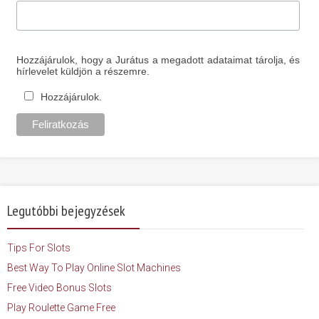
Hozzájárulok, hogy a Jurátus a megadott adataimat tárolja, és
hírlevelet küldjön a részemre.
Hozzájárulok.
Legutóbbi bejegyzések
Tips For Slots
Best Way To Play Online Slot Machines
Free Video Bonus Slots
Play Roulette Game Free