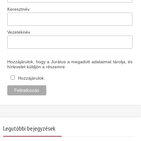
Keresztnév
Vezetéknév
Hozzájárulok, hogy a Jurátus a megadott adataimat tárolja, és
hírlevelet küldjön a részemre.
Hozzájárulok.
Legutóbbi bejegyzések