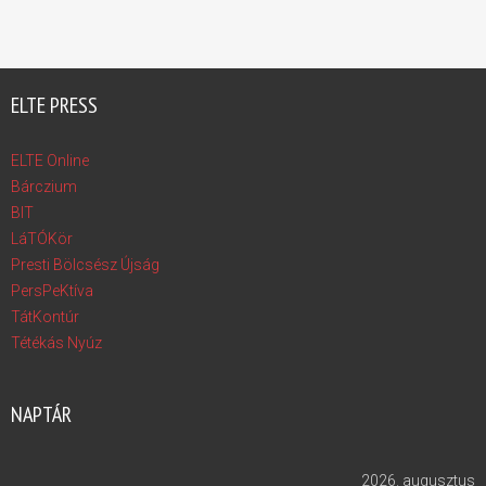
ELTE PRESS
ELTE Online
Bárczium
BIT
LáTÓKör
Presti Bölcsész Újság
PersPeKtíva
TátKontúr
Tétékás Nyúz
NAPTÁR
2026. augusztus