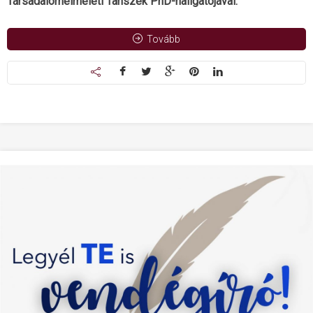
Társadalomelméleti Tanszék PhD-hallgatójával.
Tovább