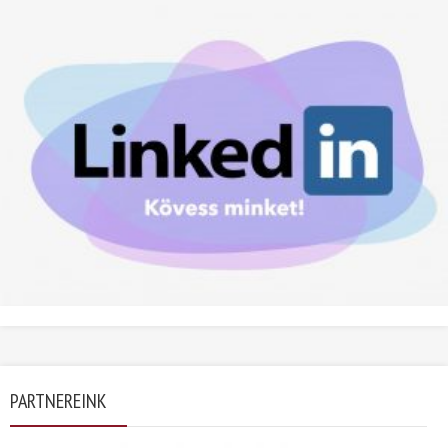
PARTNEREINK