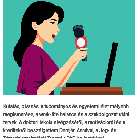
Kutatás, olvasás, a tudományos és egyetemi élet mélyebb
megismerése, a work-life balance és a szakdolgozat utáni
tervek. A doktori iskola elvégzéséről, a motivációról és a
kreditekről beszélgettem Demjén Annával, a Jog- és