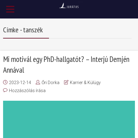
Címke - tanszék
Mi motivál egy PhD-hallgatót? – Interjú Demjén
Annával
2023-12-14
Őri Dorka
Karrier & Külügy
Hozzászólás írása