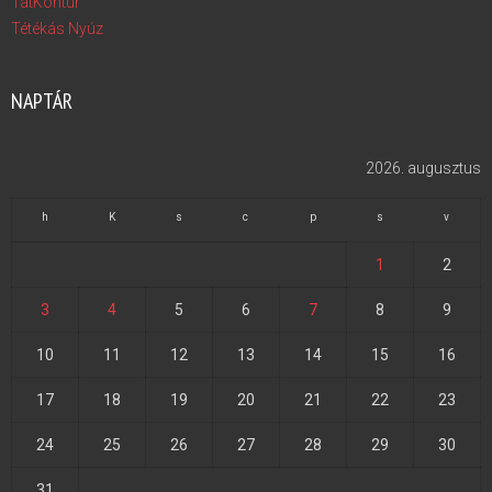
TátKontúr
Tétékás Nyúz
NAPTÁR
2026. augusztus
h
K
s
c
p
s
v
1
2
3
4
5
6
7
8
9
10
11
12
13
14
15
16
17
18
19
20
21
22
23
24
25
26
27
28
29
30
31