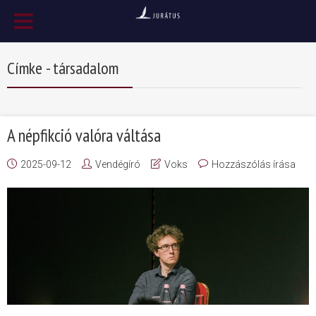
Címke - társadalom
A népfikció valóra váltása
2025-09-12
Vendégíró
Voks
Hozzászólás írása