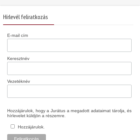
Hírlevél feliratkozás
E-mail cím
Keresztnév
Vezetéknév
Hozzájárulok, hogy a Jurátus a megadott adataimat tárolja, és
hírlevelet küldjön a részemre.
Hozzájárulok.