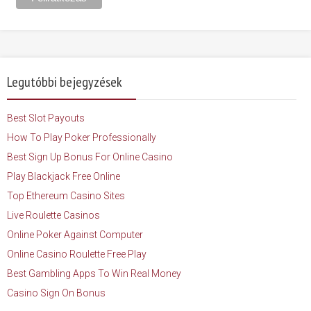
Legutóbbi bejegyzések
Best Slot Payouts
How To Play Poker Professionally
Best Sign Up Bonus For Online Casino
Play Blackjack Free Online
Top Ethereum Casino Sites
Live Roulette Casinos
Online Poker Against Computer
Online Casino Roulette Free Play
Best Gambling Apps To Win Real Money
Casino Sign On Bonus