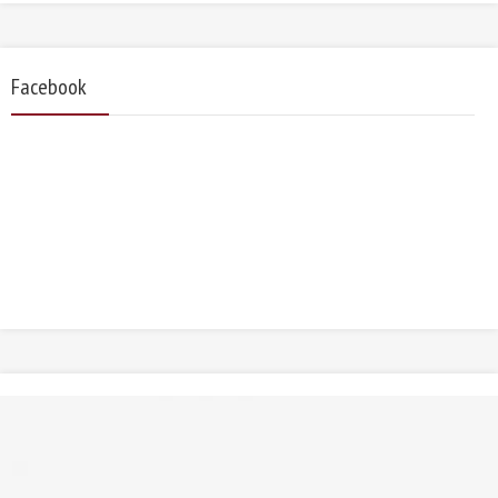
Facebook