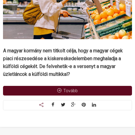
A magyar kormány nem titkolt célja, hogy a magyar cégek
piaci részesedése a kiskereskedelemben meghaladja a
külföldi cégekét. De felvehetik-e a versenyt a magyar
üzletláncok a külföldi multikkal?
Tovább