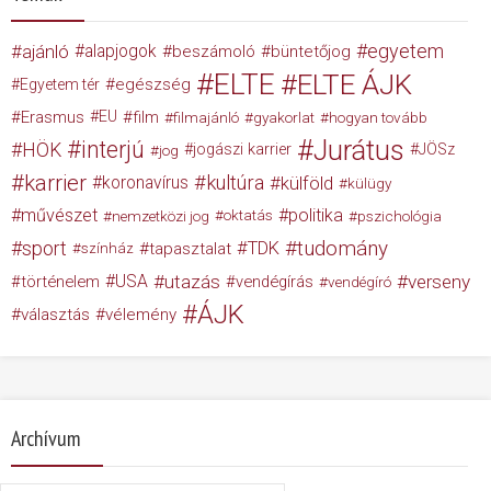
egyetem
ajánló
alapjogok
beszámoló
büntetőjog
ELTE
ELTE ÁJK
egészség
Egyetem tér
Erasmus
EU
film
filmajánló
gyakorlat
hogyan tovább
Jurátus
interjú
HÖK
jogászi karrier
JÖSz
jog
karrier
kultúra
koronavírus
külföld
külügy
művészet
politika
nemzetközi jog
oktatás
pszichológia
tudomány
sport
TDK
tapasztalat
színház
USA
utazás
verseny
történelem
vendégírás
vendégíró
ÁJK
választás
vélemény
Archívum