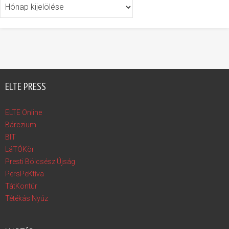
Archívum
ELTE PRESS
ELTE Online
Bárczium
BIT
LáTÓKör
Presti Bölcsész Újság
PersPeKtíva
TátKontúr
Tétékás Nyúz