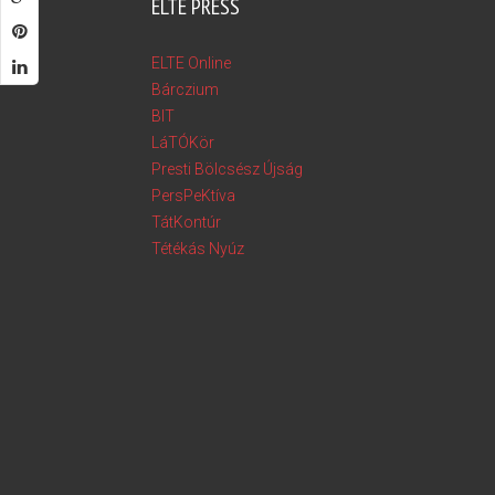
ELTE PRESS
ELTE Online
Bárczium
BIT
LáTÓKör
Presti Bölcsész Újság
PersPeKtíva
TátKontúr
Tétékás Nyúz