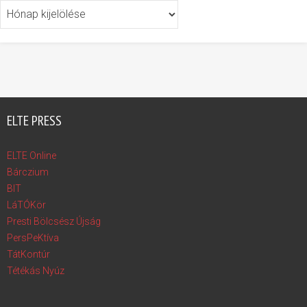
Archívum
ELTE PRESS
ELTE Online
Bárczium
BIT
LáTÓKör
Presti Bölcsész Újság
PersPeKtíva
TátKontúr
Tétékás Nyúz