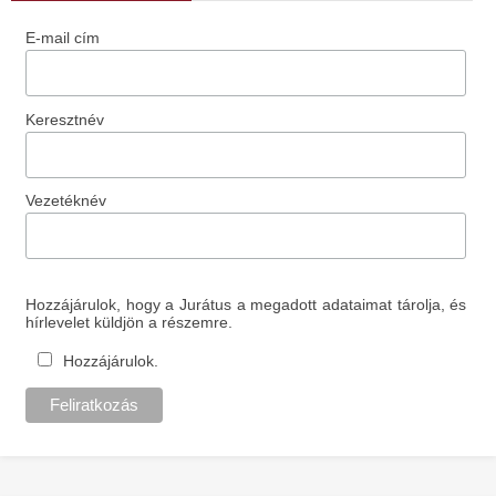
E-mail cím
Keresztnév
Vezetéknév
Hozzájárulok, hogy a Jurátus a megadott adataimat tárolja, és
hírlevelet küldjön a részemre.
Hozzájárulok.