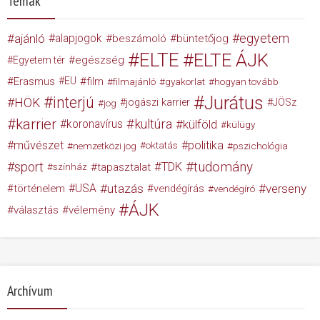
Témák
egyetem
ajánló
alapjogok
beszámoló
büntetőjog
ELTE
ELTE ÁJK
egészség
Egyetem tér
Erasmus
EU
film
filmajánló
gyakorlat
hogyan tovább
Jurátus
interjú
HÖK
jogászi karrier
JÖSz
jog
karrier
kultúra
koronavírus
külföld
külügy
művészet
politika
nemzetközi jog
oktatás
pszichológia
tudomány
sport
TDK
tapasztalat
színház
USA
utazás
verseny
történelem
vendégírás
vendégíró
ÁJK
választás
vélemény
Archívum