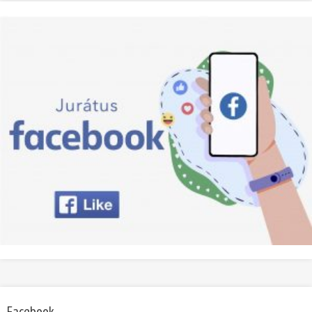
Facebook