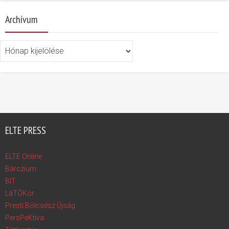
Archívum
Archívum
ELTE PRESS
ELTE Online
Bárczium
BIT
LáTÓKör
Presti Bölcsész Újság
PersPeKtíva