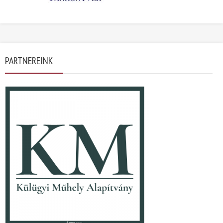
PARTNEREINK