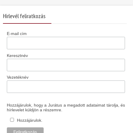
Hírlevél feliratkozás
E-mail cím
Keresztnév
Vezetéknév
Hozzájárulok, hogy a Jurátus a megadott adataimat tárolja, és
hírlevelet küldjön a részemre.
Hozzájárulok.