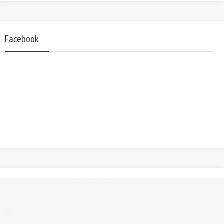
Facebook