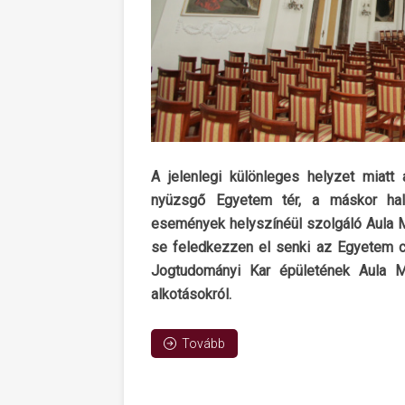
A jelenlegi különleges helyzet miatt
nyüzsgő Egyetem tér, a máskor hall
események helyszínéül szolgáló Aula Ma
se feledkezzen el senki az Egyetem cs
Jogtudományi Kar épületének Aula M
alkotásokról.
Tovább