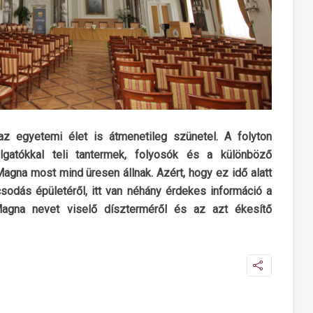
 az egyetemi élet is átmenetileg szünetel. A folyton
gatókkal teli tantermek, folyosók és a különböző
gna most mind üresen állnak. Azért, hogy ez idő alatt
odás épületéről, itt van néhány érdekes információ a
agna nevet viselő díszterméről és az azt ékesítő