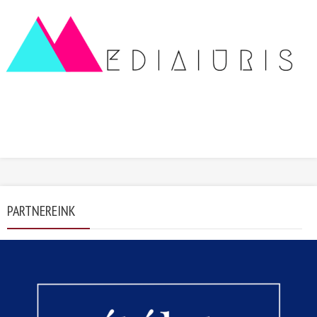
PARTNEREINK