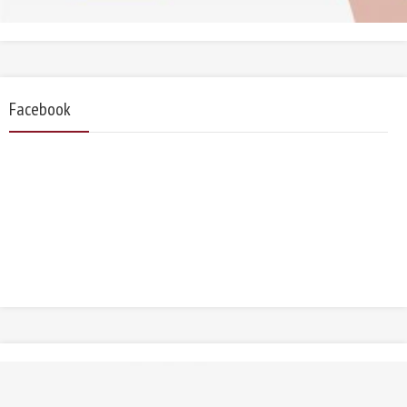
Facebook