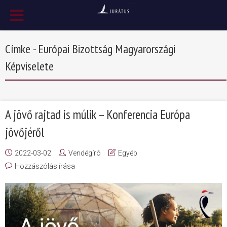
Címke - Európai Bizottság Magyarországi
Képviselete
A jövő rajtad is múlik – Konferencia Európa
jövőjéről
2022-03-02
Vendégíró
Egyéb
Hozzászólás írása