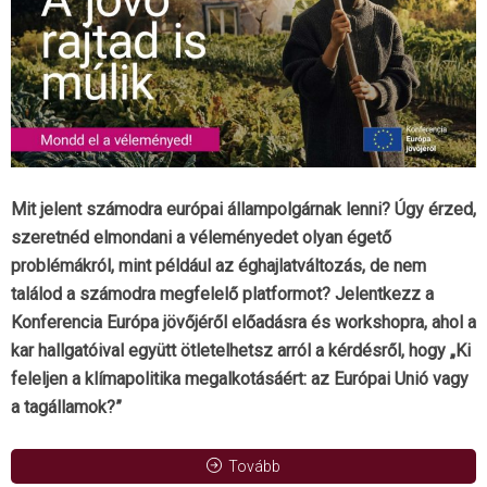
Mit jelent számodra európai állampolgárnak lenni? Úgy érzed,
szeretnéd elmondani a véleményedet olyan égető
problémákról, mint például az éghajlatváltozás, de nem
találod a számodra megfelelő platformot? Jelentkezz a
Konferencia Európa jövőjéről előadásra és workshopra, ahol a
kar hallgatóival együtt ötletelhetsz arról a kérdésről, hogy „Ki
feleljen a klímapolitika megalkotásáért: az Európai Unió vagy
a tagállamok?”
Tovább