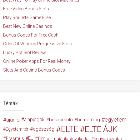
Best Way To Play Online Slot Machines
Free Video Bonus Slots
Play Roulette Game Free
Best New Online Casinos
Bonus Codes For Free Cash
Odds Of Winning Progressive Slots
Lucky Pot Slot Review
Online Poker Apps For Real Money
Slots And Casino Bonus Codes
Témák
egyetem
ajánló
alapjogok
beszámoló
büntetőjog
ELTE
ELTE ÁJK
egészség
Egyetem tér
Erasmus
EU
film
filmajánló
gyakorlat
hogyan tovább