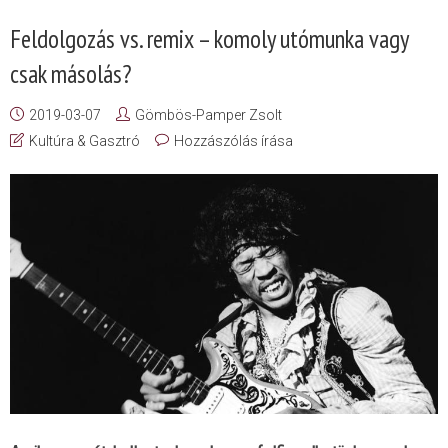
Feldolgozás vs. remix – komoly utómunka vagy
csak másolás?
2019-03-07
Gömbös-Pamper Zsolt
Kultúra & Gasztró
Hozzászólás írása