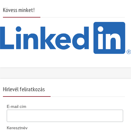
Kövess minket!
Hírlevél feliratkozás
E-mail cím
Keresztnév