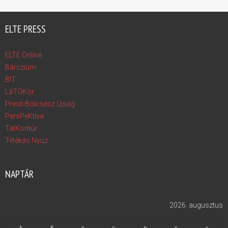
ELTE PRESS
ELTE Online
Bárczium
BIT
LáTÓKör
Presti Bölcsész Újság
PersPeKtíva
TátKontúr
Tétékás Nyúz
NAPTÁR
2026. augusztus
h
K
s
c
p
s
v