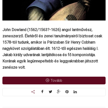
John Dowland (1562/1563?-1626) angol lantművész,
zeneszerző. Életéről és zenei tanulmányairól biztosat csak
1578-tól tudunk, amikor is Párizsban Sir Henry Cobham
nagykövet szolgálatában élt. 1612-től egészen haláláig I.
Jakab király udvarának lantjátékosa és fő komponistája.
Korának egyik legünnepeltebb és leggyakrabban játszott
zenésze volt.
Tovább