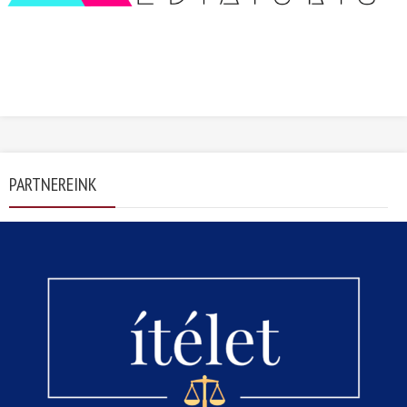
PARTNEREINK