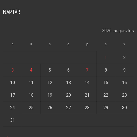
NAPTÁR
2026. augusztus
h
K
s
c
p
s
v
1
2
3
4
5
6
7
8
9
10
11
12
13
14
15
16
17
18
19
20
21
22
23
24
25
26
27
28
29
30
31