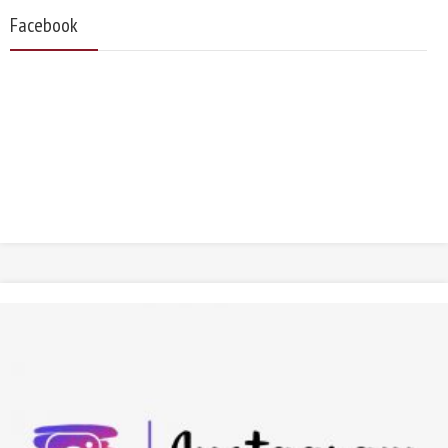
Facebook