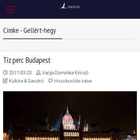
Címke - Gellért-hegy
Tíz perc Budapest
2017-03-23
Varga Dominika Kincső
Kultúra & Gasztró
Hozzászólás írása