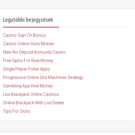
Legutóbbi bejegyzések
Casino Sign On Bonus
Casino Online Slots Mobile
New No Deposit Bonuses Casino
Free Spins For Real Money
Single Player Poker Apps
Progressive Online Slot Machines Strategy
Gambling App Real Money
Live Blackjack Online Casinos
Online Blackjack With Live Dealer
Tips For Slots