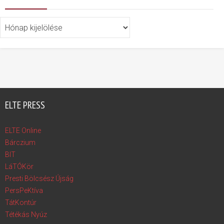
Archívum
ELTE PRESS
ELTE Online
Bárczium
BIT
LáTÓKör
Presti Bölcsész Újság
PersPeKtíva
TátKontúr
Tétékás Nyúz