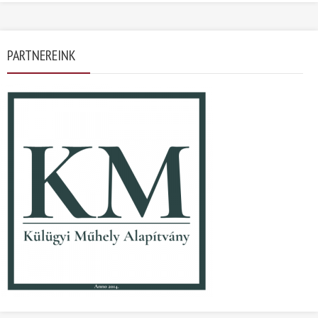
PARTNEREINK