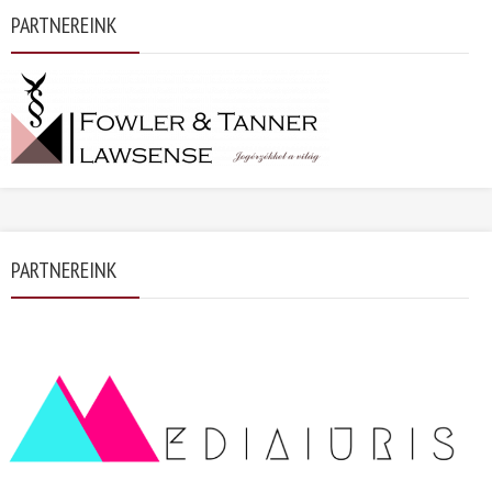
PARTNEREINK
PARTNEREINK