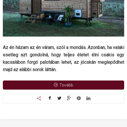
Az én házam az én váram, szól a mondás. Azonban, ha valaki
esetleg azt gondolná, hogy teljes életet élni csakis egy
kacsalábon forgó palotában lehet, az jócskán meglepődhet
majd az alábbi sorok láttán.
Tovább