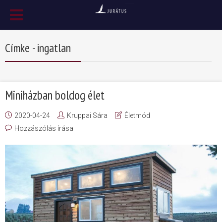
Címke - ingatlan
Miniházban boldog élet
2020-04-24
Kruppai Sára
Életmód
Hozzászólás írása