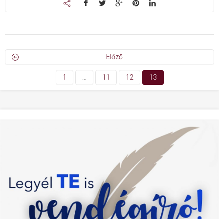
Előző
1
…
11
12
13