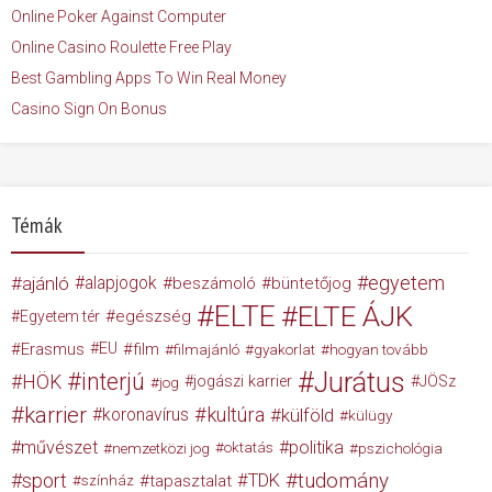
Online Poker Against Computer
Online Casino Roulette Free Play
Best Gambling Apps To Win Real Money
Casino Sign On Bonus
Témák
egyetem
ajánló
alapjogok
beszámoló
büntetőjog
ELTE
ELTE ÁJK
egészség
Egyetem tér
Erasmus
EU
film
filmajánló
gyakorlat
hogyan tovább
Jurátus
interjú
HÖK
jogászi karrier
JÖSz
jog
karrier
kultúra
koronavírus
külföld
külügy
művészet
politika
nemzetközi jog
oktatás
pszichológia
tudomány
sport
TDK
tapasztalat
színház