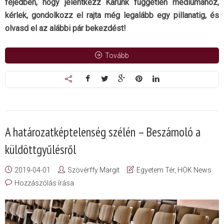
fejedben, hogy jelentkezz Karunk független médiumához,
kérlek, gondolkozz el rajta még legalább egy pillanatig, és
olvasd el az alábbi pár bekezdést!
Tovább
A határozatképtelenség szélén – Beszámoló a
küldöttgyűlésről
2019-04-01
Szövérffy Margit
Egyetem Tér
,
HÖK News
Hozzászólás írása