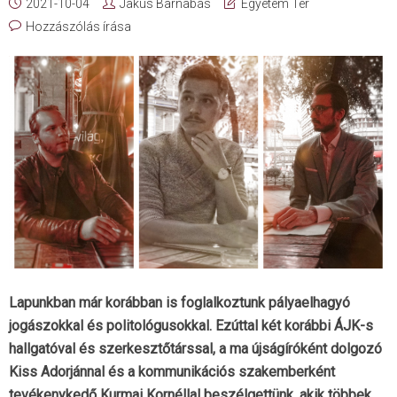
2021-10-04
Jakus Barnabás
Egyetem Tér
Hozzászólás írása
Lapunkban már korábban is foglalkoztunk pályaelhagyó
jogászokkal és politológusokkal. Ezúttal két korábbi ÁJK-s
hallgatóval és szerkesztőtárssal, a ma újságíróként dolgozó
Kiss Adorjánnal és a kommunikációs szakemberként
tevékenykedő Kurmai Kornéllal beszélgettünk, akik többek