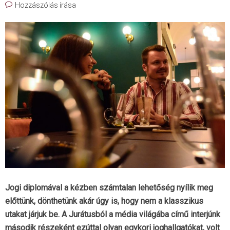
Hozzászólás írása
Jogi diplomával a kézben számtalan lehetőség nyílik meg
előttünk, dönthetünk akár úgy is, hogy nem a klasszikus
utakat járjuk be. A Jurátusból a média világába című interjúnk
második részeként ezúttal olyan egykori joghallgatókat, volt