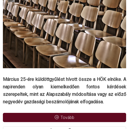
Március 25-ére küldöttgyűlést hívott össze a HÖK elnöke. A
napirenden olyan kiemelkedően fontos kérdések
szerepeltek, mint az Alapszabály módosítása vagy az előző
negyedév gazdasági beszámolójának elfogadása.
Tovább