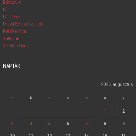
Bárczium
BIT
LáTÓKör
Presti Bölcsész Újság
PersPeKtíva
TátKontúr
Tétékás Nyúz
NAPTÁR
2026. augusztus
h
K
s
c
p
s
v
1
2
3
4
5
6
7
8
9
10
11
12
13
14
15
16