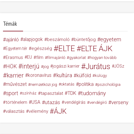
Témák
egyetem
ajánló
alapjogok
beszámoló
büntetőjog
ELTE
ELTE ÁJK
egészség
Egyetem tér
Erasmus
EU
film
filmajánló
gyakorlat
hogyan tovább
Jurátus
interjú
HÖK
jogászi karrier
JÖSz
jog
karrier
kultúra
koronavírus
külföld
külügy
művészet
politika
nemzetközi jog
oktatás
pszichológia
tudomány
sport
TDK
tapasztalat
színház
USA
utazás
verseny
történelem
vendégírás
vendégíró
ÁJK
választás
vélemény