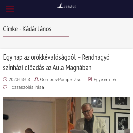
Címke - Kádár János
Egy nap az örökkévalóságból – Rendhagyó
színházi előadás az Aula Magnában
2020-03-03
Gömbös-Pamper Zsolt
Egyetem Tér
Hozzászólás írása