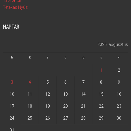
TátKontúr
Tétékás Nyúz
NAPTÁR
2026. augusztus
h
K
s
c
p
s
v
1
2
3
4
5
6
7
8
9
10
11
12
13
14
15
16
17
18
19
20
21
22
23
24
25
26
27
28
29
30
31