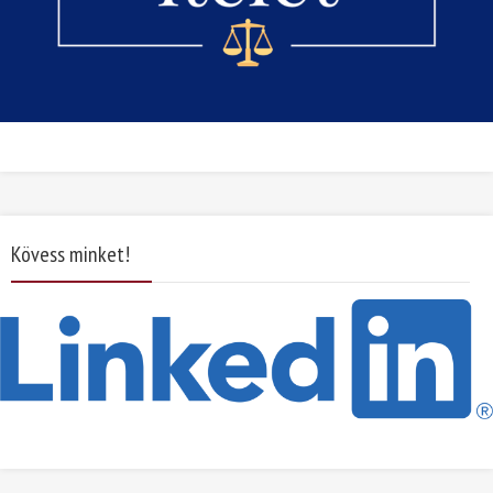
Kövess minket!