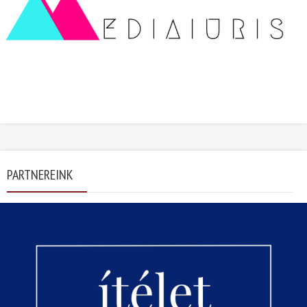
PARTNEREINK