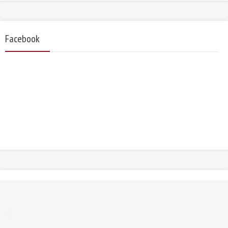
Facebook