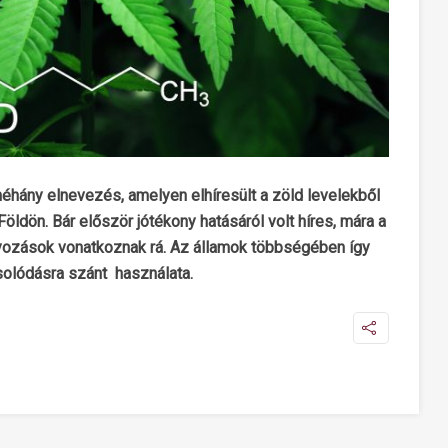
 néhány elnevezés, amelyen elhíresült a zöld levelekből
Földön. Bár először jótékony hatásáról volt híres, mára a
ályozások vonatkoznak rá. Az államok többségében így
pcsolódásra szánt használata.