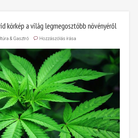
övid körkép a világ legmegosztóbb növényéről
ltúra & Gasztró
Hozzászólás írása