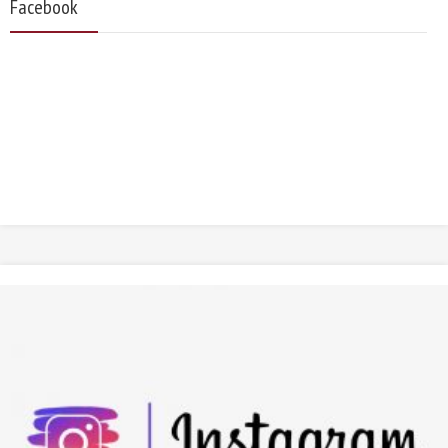
Facebook