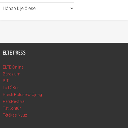
Archívum
ELTE PRESS
ELTE Online
Bárczium
BIT
LáTÓKör
Presti Bölcsész Újság
PersPeKtíva
TátKontúr
Tétékás Nyúz