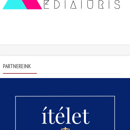
PARTNEREINK