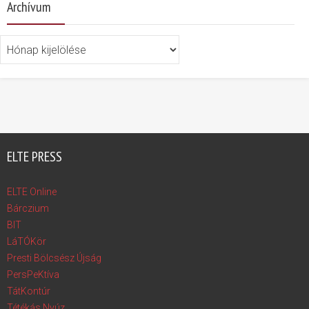
Archívum
Archívum
ELTE PRESS
ELTE Online
Bárczium
BIT
LáTÓKör
Presti Bölcsész Újság
PersPeKtíva
TátKontúr
Tétékás Nyúz