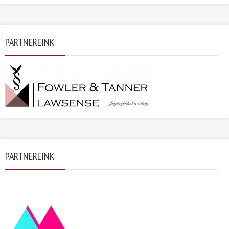
PARTNEREINK
PARTNEREINK