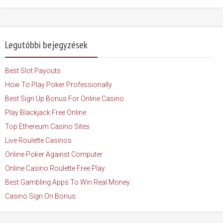
Legutóbbi bejegyzések
Best Slot Payouts
How To Play Poker Professionally
Best Sign Up Bonus For Online Casino
Play Blackjack Free Online
Top Ethereum Casino Sites
Live Roulette Casinos
Online Poker Against Computer
Online Casino Roulette Free Play
Best Gambling Apps To Win Real Money
Casino Sign On Bonus