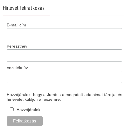
Hírlevél feliratkozás
E-mail cím
Keresztnév
Vezetéknév
Hozzájárulok, hogy a Jurátus a megadott adataimat tárolja, és
hírlevelet küldjön a részemre.
Hozzájárulok.