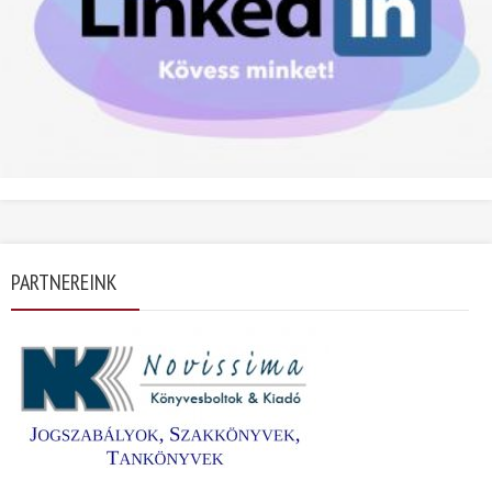
PARTNEREINK