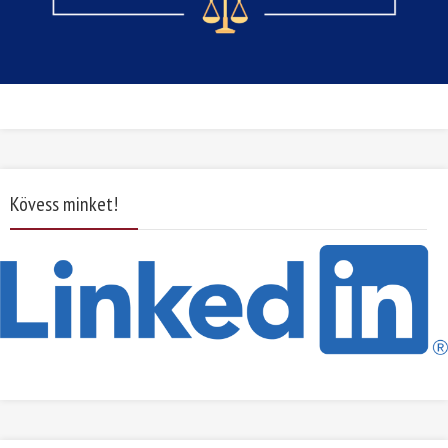
Kövess minket!