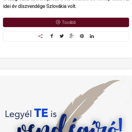
idei év díszvendége Szlovákia volt.
Tovább