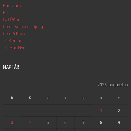
Bárczium
BIT
LáTÓKör
Presti Bölcsész Újság
PersPeKtíva
TátKontúr
Tétékás Nyúz
NAPTÁR
2026. augusztus
h
K
s
c
p
s
v
1
2
3
4
5
6
7
8
9