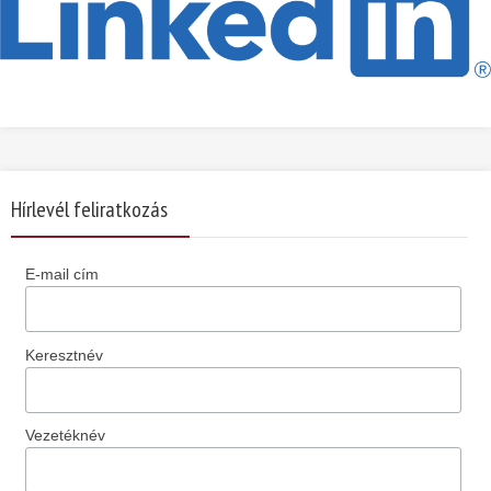
Hírlevél feliratkozás
E-mail cím
Keresztnév
Vezetéknév