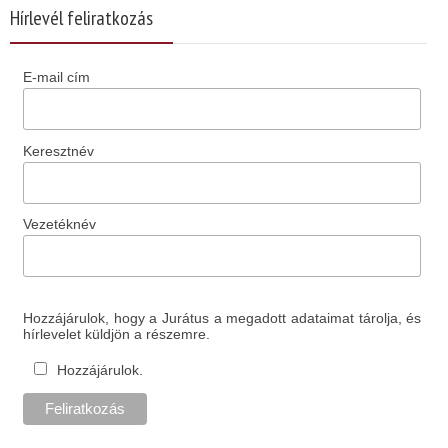
Hírlevél feliratkozás
E-mail cím
Keresztnév
Vezetéknév
Hozzájárulok, hogy a Jurátus a megadott adataimat tárolja, és
hírlevelet küldjön a részemre.
Hozzájárulok.