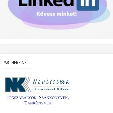
PARTNEREINK