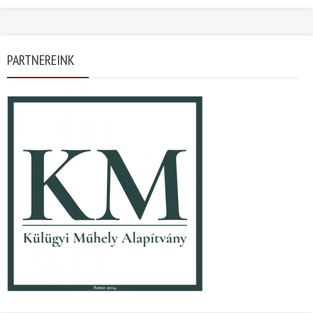
PARTNEREINK