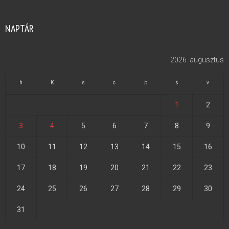
NAPTÁR
2026. augusztus
h
K
s
c
p
s
v
1
2
3
4
5
6
7
8
9
10
11
12
13
14
15
16
17
18
19
20
21
22
23
24
25
26
27
28
29
30
31