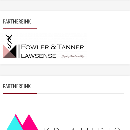
PARTNEREINK
PARTNEREINK