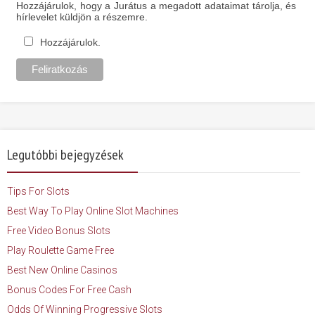
Hozzájárulok, hogy a Jurátus a megadott adataimat tárolja, és
hírlevelet küldjön a részemre.
Hozzájárulok.
Legutóbbi bejegyzések
Tips For Slots
Best Way To Play Online Slot Machines
Free Video Bonus Slots
Play Roulette Game Free
Best New Online Casinos
Bonus Codes For Free Cash
Odds Of Winning Progressive Slots