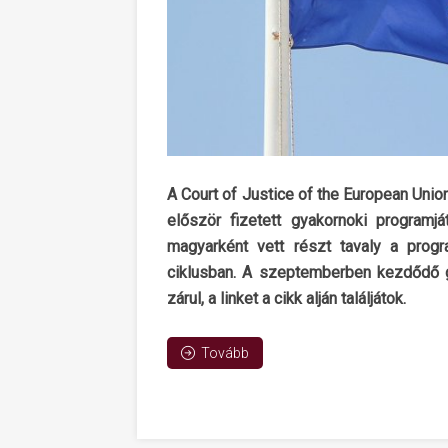
A Court of Justice of the European Unio
először fizetett gyakornoki programj
magyarként vett részt tavaly a progr
ciklusban. A szeptemberben kezdődő gy
zárul, a linket a cikk alján találjátok.
Tovább