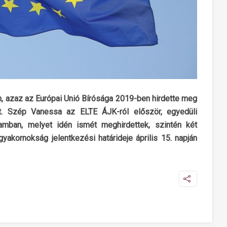
n, azaz az Európai Unió Bírósága 2019-ben hirdette meg
át. Szép Vanessa az ELTE ÁJK-ról először, egyedüli
amban, melyet idén ismét meghirdettek, szintén két
akornokság jelentkezési határideje április 15. napján