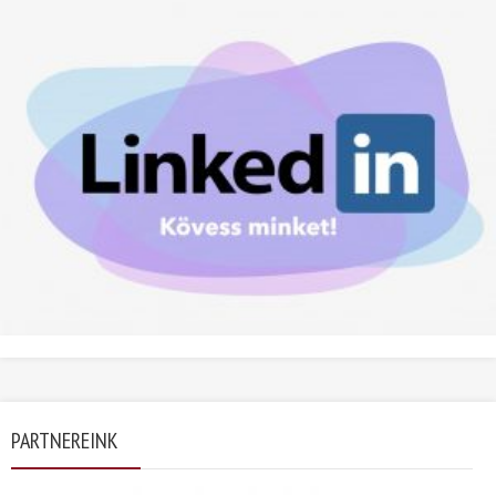
PARTNEREINK