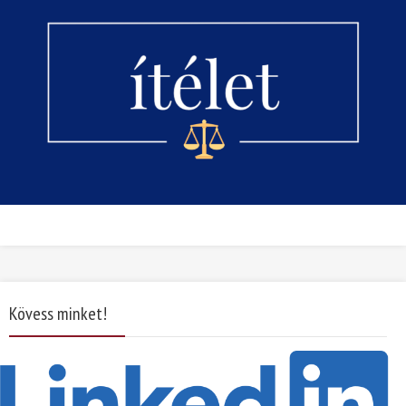
Kövess minket!