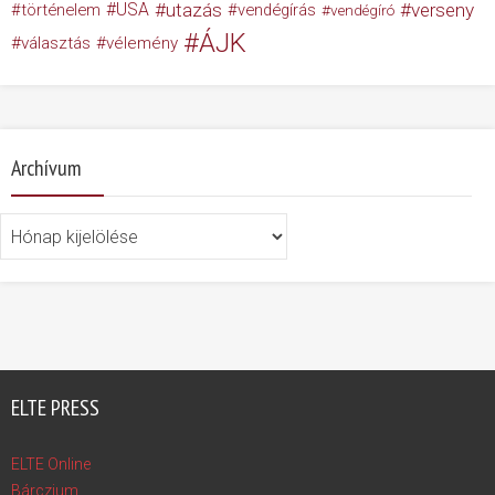
USA
utazás
verseny
történelem
vendégírás
vendégíró
ÁJK
választás
vélemény
Archívum
Archívum
ELTE PRESS
ELTE Online
Bárczium