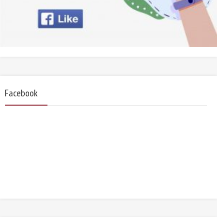
Facebook