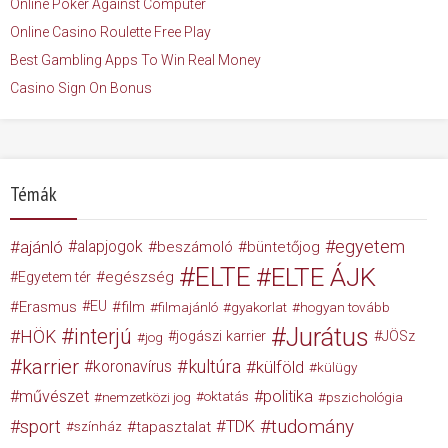
Online Poker Against Computer
Online Casino Roulette Free Play
Best Gambling Apps To Win Real Money
Casino Sign On Bonus
Témák
egyetem
ajánló
alapjogok
beszámoló
büntetőjog
ELTE
ELTE ÁJK
egészség
Egyetem tér
Erasmus
EU
film
filmajánló
gyakorlat
hogyan tovább
Jurátus
interjú
HÖK
jogászi karrier
JÖSz
jog
karrier
kultúra
koronavírus
külföld
külügy
művészet
politika
nemzetközi jog
oktatás
pszichológia
tudomány
sport
TDK
tapasztalat
színház