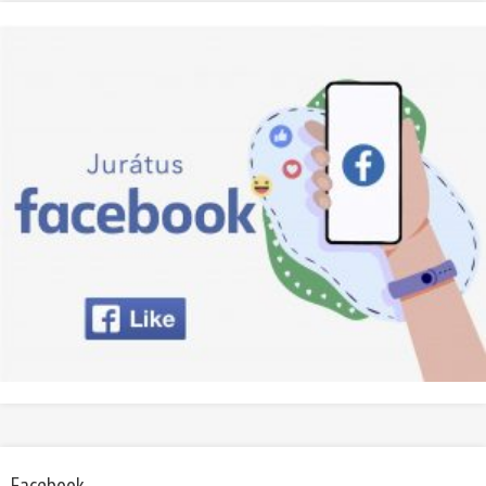
Facebook