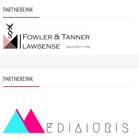
PARTNEREINK
PARTNEREINK