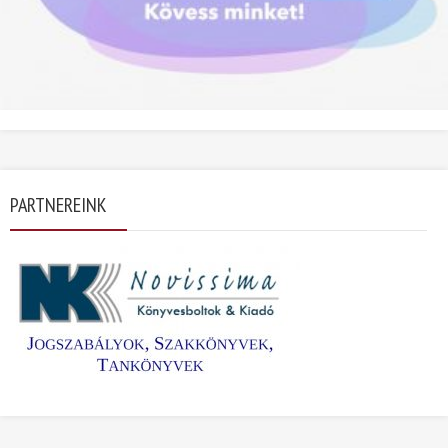
PARTNEREINK