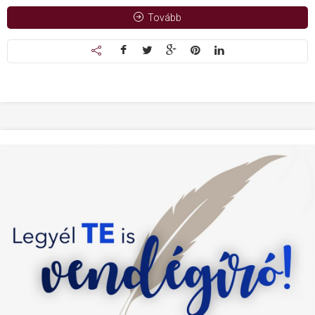
Tovább