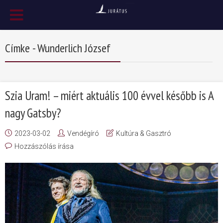
Címke - Wunderlich József
Szia Uram! – miért aktuális 100 évvel később is A
nagy Gatsby?
2023-03-02
Vendégíró
Kultúra & Gasztró
Hozzászólás írása