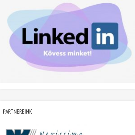
PARTNEREINK