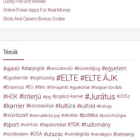
Lucky Pot Slot Review
Online Poker Apps For Real Money
Slots And Casino Bonus Codes
Témák
egyetem
ajánló
alapjogok
beszámoló
büntetőjog
ELTE
ELTE ÁJK
egészség
Egyetem tér
Erasmus
EU
film
filmajánló
gyakorlat
hogyan tovább
Jurátus
interjú
HÖK
jogászi karrier
JÖSz
jog
karrier
kultúra
koronavírus
külföld
külügy
művészet
politika
nemzetközi jog
oktatás
pszichológia
tudomány
sport
TDK
tapasztalat
színház
USA
utazás
verseny
történelem
vendégírás
vendégíró