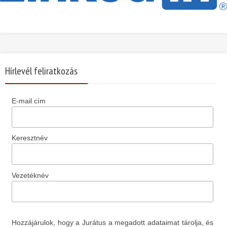
Hírlevél feliratkozás
E-mail cím
Keresztnév
Vezetéknév
Hozzájárulok, hogy a Jurátus a megadott adataimat tárolja, és