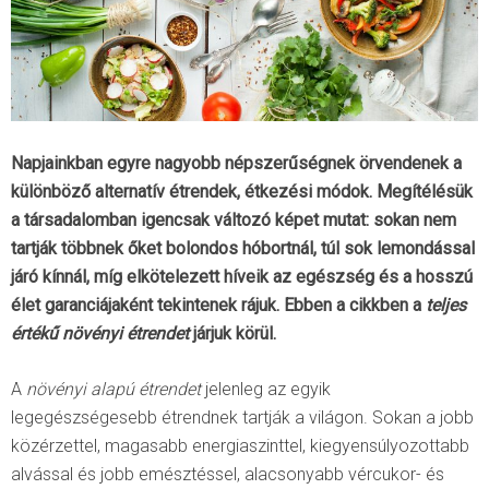
Napjainkban egyre nagyobb népszerűségnek örvendenek a
különböző alternatív étrendek, étkezési módok. Megítélésük
a társadalomban igencsak változó képet mutat: sokan nem
tartják többnek őket bolondos hóbortnál, túl sok lemondással
járó kínnál, míg elkötelezett híveik az egészség és a hosszú
élet garanciájaként tekintenek rájuk. Ebben a cikkben a
teljes
értékű növényi étrendet
járjuk körül.
A
növényi alapú étrendet
jelenleg az egyik
legegészségesebb étrendnek tartják a világon. Sokan a jobb
közérzettel, magasabb energiaszinttel, kiegyensúlyozottabb
alvással és jobb emésztéssel, alacsonyabb vércukor- és