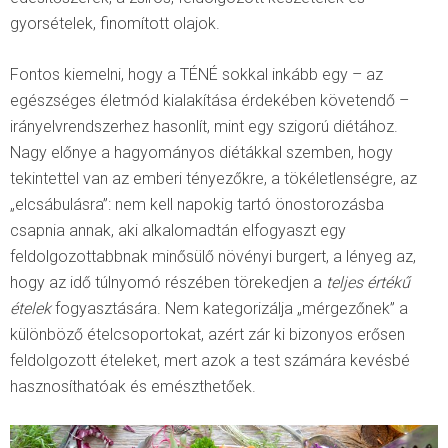
gyorsételek, finomított olajok.
Fontos kiemelni, hogy a TÉNÉ sokkal inkább egy – az
egészséges életmód kialakítása érdekében követendő –
irányelvrendszerhez hasonlít, mint egy szigorú diétához.
Nagy előnye a hagyományos diétákkal szemben, hogy
tekintettel van az emberi tényezőkre, a tökéletlenségre, az
„elcsábulásra”: nem kell napokig tartó önostorozásba
csapnia annak, aki alkalomadtán elfogyaszt egy
feldolgozottabbnak minősülő növényi burgert, a lényeg az,
hogy az idő túlnyomó részében törekedjen a
teljes értékű
ételek
fogyasztására. Nem kategorizálja „mérgezőnek” a
különböző ételcsoportokat, azért zár ki bizonyos erősen
feldolgozott ételeket, mert azok a test számára kevésbé
hasznosíthatóak és emészthetőek.