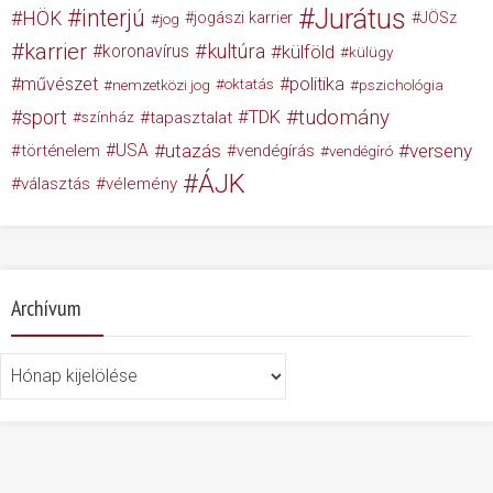
Jurátus
interjú
HÖK
jogászi karrier
JÖSz
jog
karrier
kultúra
koronavírus
külföld
külügy
művészet
politika
nemzetközi jog
oktatás
pszichológia
tudomány
sport
TDK
tapasztalat
színház
USA
utazás
verseny
történelem
vendégírás
vendégíró
ÁJK
választás
vélemény
Archívum
Archívum