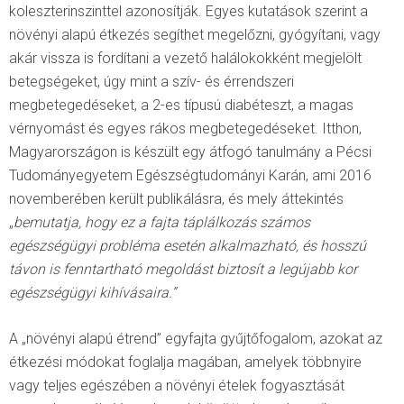
koleszterinszinttel azonosítják. Egyes kutatások szerint a
növényi alapú étkezés segíthet megelőzni, gyógyítani, vagy
akár vissza is fordítani a vezető halálokokként megjelölt
betegségeket, úgy mint a szív- és érrendszeri
megbetegedéseket, a 2-es típusú diabéteszt, a magas
vérnyomást és egyes rákos megbetegedéseket. Itthon,
Magyarországon is készült egy átfogó tanulmány a Pécsi
Tudományegyetem Egészségtudományi Karán, ami 2016
novemberében került publikálásra, és mely áttekintés
„
bemutatja, hogy ez a fajta táplálkozás számos
egészségügyi probléma esetén alkalmazható, és hosszú
távon is fenntartható megoldást biztosít a legújabb kor
egészségügyi kihívásaira.”
A „növényi alapú étrend” egyfajta gyűjtőfogalom, azokat az
étkezési módokat foglalja magában, amelyek többnyire
vagy teljes egészében a növényi ételek fogyasztását