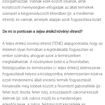
szorgalmazzák. Vannak ezek között olyanok, amik
korlátozott mennyiségben elfogadják az állati termékek
szerepét a kiegyensúlyozott étrendben (pl. a mediterrán
étrend), és vannak, amelyek alapján azok fogyasztása kizárt.
De mi is pontosan a
teljes értékű
növényi étrend?
A teljes értékű növényi étrend (TÉNÉ) alapgondolata, hogy az
ételeket olyan formában a legideálisabb fogyasztani az
ember számára, ahogyan azok a természetben
megtalálhatóak. A növényeken belül is a finomítatlan,
feldolgozatlan és természetes (= teljes értékű) élelmiszerek
fogyasztását helyezi a középpontba, értelemszerűen kizárva
ezzel mindennemű állati eredetű termék fogyasztását.
Kerülendők még többek között a finomított gabonafélék (pl.
fehér liszt, tészta, fehér rizs), a hozzáadott cukorral készült
élelmek (pl. sok cukros müzli) és a mesterséges
édesítőszerek, a zsíros, feldolgozott készételek és