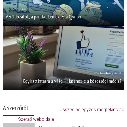
Előző bejegyzés
Véráldozatok, a pandák kémek és a QAnon
Következő bejegyzés
Egy kattintásra a világ – Hasznos-e a közösségi média?
A szerzőről
Összes bejegyzés megtekintése
Szerző weboldala