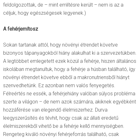
feldolgozottak, de – mint említésre került – nem is az a
céljuk, hogy egészségesek legyenek.)
A fehérjemítosz
Sokan tartanak attól, hogy növényi étrendet követve
bizonyos tápanyagokból hiány alakulhat ki a szervezetükben.
A legtöbbet emlegetett ezek közül a fehérje, hiszen általános
iskolában megtanultuk, hogy a fehérje a húsban található, így
növényi étrendet követve ebből a makronutriensből hiányt
szenvedhetünk. Ez azonban nem valós fenyegetés.
Félreértés ne essék, a fehérjehiány valóban súlyos probléma
szerte a világon – de nem azok számára, akiknek egyébként
hozzáférése van elegendő élelmiszerhez. Durva
leegyszerűsítés és tévhit, hogy csak az állati eredetű
élelmiszerekből vihető be a fehérje kellő mennyiségben.
Rengeteg kiváló növényi fehérjeforrás található, csak