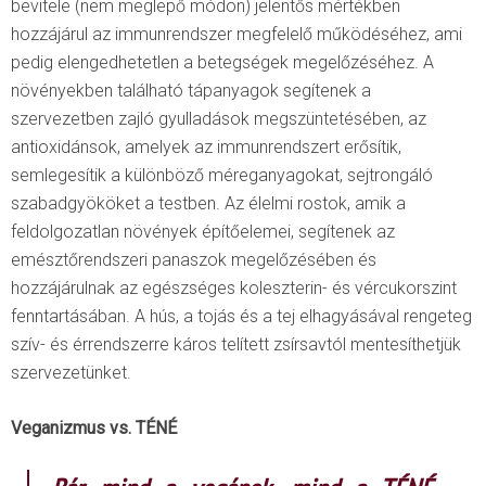
bevitele (nem meglepő módon) jelentős mértékben
hozzájárul az immunrendszer megfelelő működéséhez, ami
pedig elengedhetetlen a betegségek megelőzéséhez. A
növényekben található tápanyagok segítenek a
szervezetben zajló gyulladások megszüntetésében, az
antioxidánsok, amelyek az immunrendszert erősítik,
semlegesítik a különböző méreganyagokat, sejtrongáló
szabadgyököket a testben. Az élelmi rostok, amik a
feldolgozatlan növények építőelemei, segítenek az
emésztőrendszeri panaszok megelőzésében és
hozzájárulnak az egészséges koleszterin- és vércukorszint
fenntartásában. A hús, a tojás és a tej elhagyásával rengeteg
szív- és érrendszerre káros telített zsírsavtól mentesíthetjük
szervezetünket.
Veganizmus vs. TÉNÉ