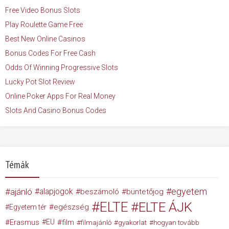
Free Video Bonus Slots
Play Roulette Game Free
Best New Online Casinos
Bonus Codes For Free Cash
Odds Of Winning Progressive Slots
Lucky Pot Slot Review
Online Poker Apps For Real Money
Slots And Casino Bonus Codes
Témák
egyetem
ajánló
alapjogok
beszámoló
büntetőjog
ELTE
ELTE ÁJK
egészség
Egyetem tér
Erasmus
EU
film
filmajánló
gyakorlat
hogyan tovább