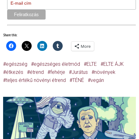
Share this:
More
egészség
egészséges életmód
ELTE
ELTE ÁJK
étkezés
étrend
fehérje
Jurátus
növények
teljes értékű növényi étrend
TÉNÉ
vegán