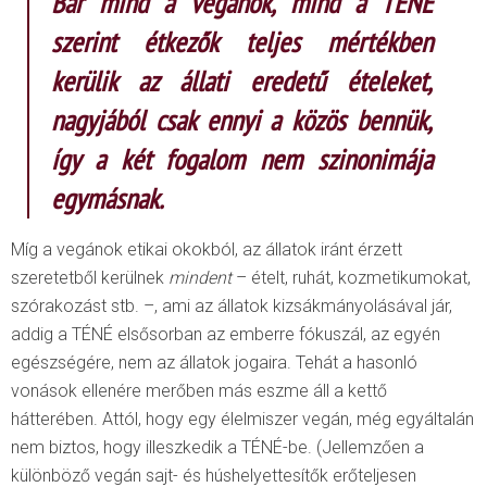
Bár mind a vegánok, mind a TÉNÉ
szerint étkezők teljes mértékben
kerülik az állati eredetű ételeket,
nagyjából csak ennyi a közös bennük,
így a két fogalom nem szinonimája
egymásnak.
Míg a vegánok etikai okokból, az állatok iránt érzett
szeretetből kerülnek
mindent
– ételt, ruhát, kozmetikumokat,
szórakozást stb. –, ami az állatok kizsákmányolásával jár,
addig a TÉNÉ elsősorban az emberre fókuszál, az egyén
egészségére, nem az állatok jogaira. Tehát a hasonló
vonások ellenére merőben más eszme áll a kettő
hátterében. Attól, hogy egy élelmiszer vegán, még egyáltalán
nem biztos, hogy illeszkedik a TÉNÉ-be. (Jellemzően a
különböző vegán sajt- és húshelyettesítők erőteljesen