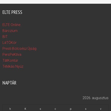
ELTE PRESS
ELTE Online
Bárczium
BIT
LáTÓKör
Presti Bölcsész Újság
PersPeKtíva
TátKontúr
Tétékás Nyúz
NAPTÁR
2026. augusztus
h
K
s
c
p
s
v