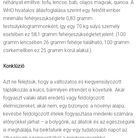
néhányat említve: tofu, lencse, bab, olajos magvak, quinoa. A
WHO hivatalos állásfoglalása szerint egy felnőtt ember
minimális fehérjeszükséglete 0,83 gramm
testsúlykilogrammonként, így egy 70 kg súlyú személy
esetében ez 58,1 gramm fehérjeszükségletet jelent. (100
gramm lencsében 26 gramm fehérje található, 100 gramm
csirkemellben ez 25 gramm körül alakul.)
Konklúzió
Azt ne felejtsük, hogy a változatos és kiegyensúlyozott
táplálkozás a kulcs, bármilyen étrendet is követünk. Akár
fogyaszt valaki állati eredetű vagy feldolgozott
élelmiszereket, akár nem, egy bizonyos: a növényi alapú,
kevésbé feldolgozott ételek fogyasztása mindenki számára
előnyökkel járhat – a bolygónk, az állatok és az egészségünk
is meghálálja, ha beiktatunk egy-egy tudatosabb napot az
étkezésünk szempontjából a mindennapjainkba.