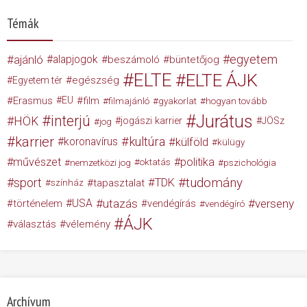
Témák
egyetem
ajánló
alapjogok
beszámoló
büntetőjog
ELTE
ELTE ÁJK
egészség
Egyetem tér
Erasmus
EU
film
filmajánló
gyakorlat
hogyan tovább
Jurátus
interjú
HÖK
jogászi karrier
JÖSz
jog
karrier
kultúra
koronavírus
külföld
külügy
művészet
politika
nemzetközi jog
oktatás
pszichológia
tudomány
sport
TDK
tapasztalat
színház
USA
utazás
verseny
történelem
vendégírás
vendégíró
ÁJK
választás
vélemény
Archívum