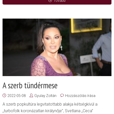
Tovább
A szerb tündérmese
2022-05-08
Gyulay Zoltán
Hozzászólás írása
A szerb popkultúra legvitatottabb alakja kétségkívül a
„turbofolk koronázatlan királynője”, Svetlana „Ceca”