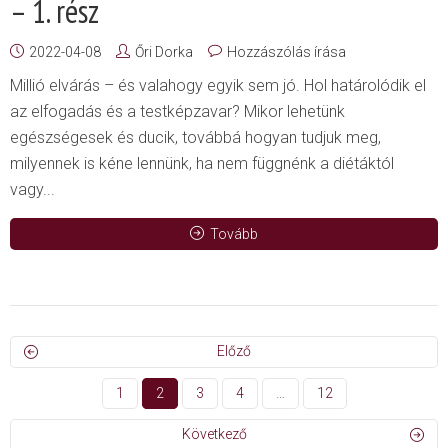
– 1. rész
2022-04-08
Őri Dorka
Hozzászólás írása
Millió elvárás – és valahogy egyik sem jó. Hol határolódik el
az elfogadás és a testképzavar? Mikor lehetünk
egészségesek és ducik, továbbá hogyan tudjuk meg,
milyennek is kéne lennünk, ha nem függnénk a diétáktól
vagy...
Tovább
Előző
1
2
3
4
…
12
Következő