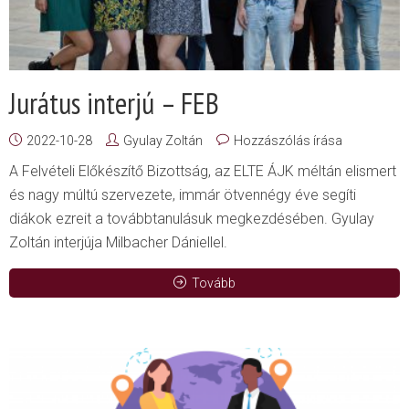
Jurátus interjú – FEB
2022-10-28
Gyulay Zoltán
Hozzászólás írása
A Felvételi Előkészítő Bizottság, az ELTE ÁJK méltán elismert
és nagy múltú szervezete, immár ötvennégy éve segíti
diákok ezreit a továbbtanulásuk megkezdésében. Gyulay
Zoltán interjúja Milbacher Dániellel.
Tovább