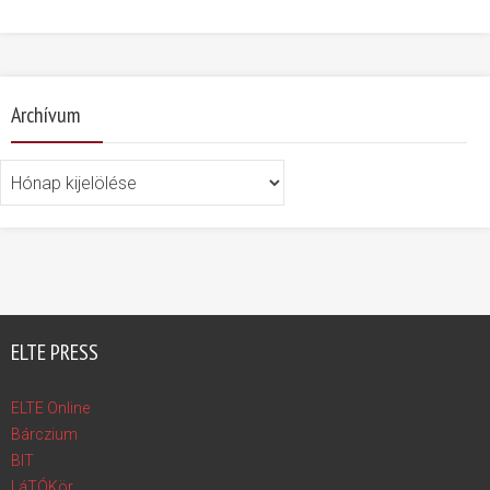
Archívum
Archívum
ELTE PRESS
ELTE Online
Bárczium
BIT
LáTÓKör