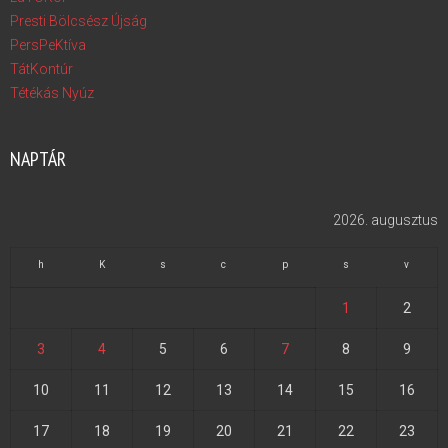
Presti Bölcsész Újság
PersPeKtíva
TátKontúr
Tétékás Nyúz
NAPTÁR
2026. augusztus
h
K
s
c
p
s
v
1
2
3
4
5
6
7
8
9
10
11
12
13
14
15
16
17
18
19
20
21
22
23