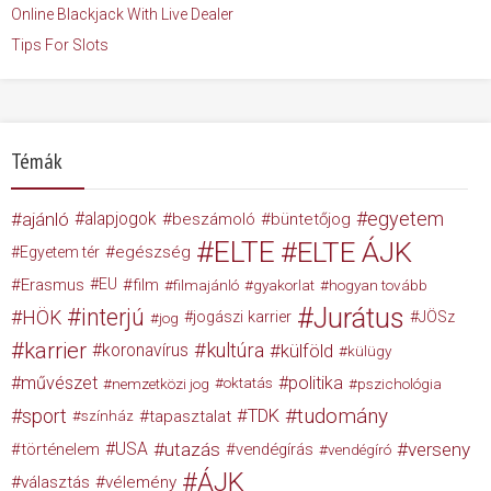
Online Blackjack With Live Dealer
Tips For Slots
Témák
egyetem
ajánló
alapjogok
beszámoló
büntetőjog
ELTE
ELTE ÁJK
egészség
Egyetem tér
Erasmus
EU
film
filmajánló
gyakorlat
hogyan tovább
Jurátus
interjú
HÖK
jogászi karrier
JÖSz
jog
karrier
kultúra
koronavírus
külföld
külügy
művészet
politika
nemzetközi jog
oktatás
pszichológia
tudomány
sport
TDK
tapasztalat
színház
USA
utazás
verseny
történelem
vendégírás
vendégíró
ÁJK
választás
vélemény