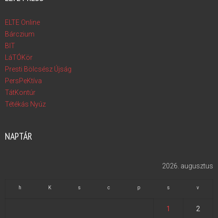
ELTE Online
Bárczium
BIT
LáTÓKör
Presti Bölcsész Újság
PersPeKtíva
TátKontúr
Tétékás Nyúz
NAPTÁR
2026. augusztus
h
K
s
c
p
s
v
1
2