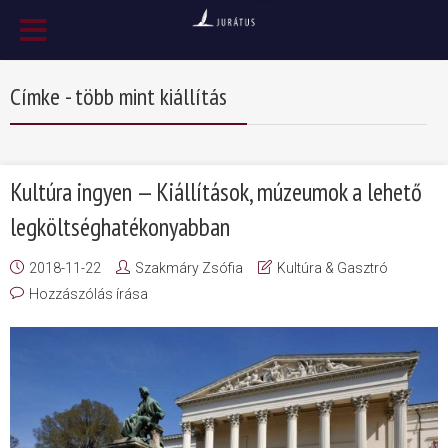
Címke - több mint kiállítás
Kultúra ingyen — Kiállítások, múzeumok a lehető
legköltséghatékonyabban
2018-11-22
Szakmáry Zsófia
Kultúra & Gasztró
Hozzászólás írása