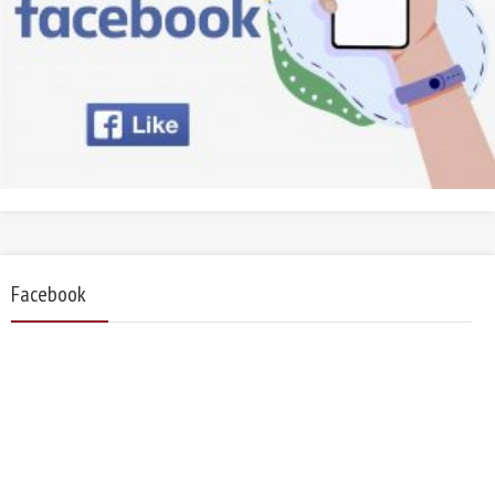
Facebook