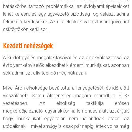
hatáskörbe tartozó problémákkal az évfolyamképviselőket
lehet keresni, és egy ügyvezető bizottság fog választ adni a
felmerülő kérdésekre. Az új alelnökök választására jövő hét
csütörtökön kerül sor.
Kezdeti nehézségek
A küldöttgyűlés megalakításával és az elnökválasztással az
évfolyamképviselők elkezdhetik érdemi munkájukat, azonban
sok adminisztratív teendő még hátravan.
Mivel Áron elnöksége beváltotta a fenyegetését, és idő előtt
visszalépett, Samu átmenetileg magára maradt a HÖK-
vezetésben. Az elnökség taktikája erősen
megkérdőjelezhető, ugyanakkor ha lemondás alatt azt értjük,
hogy munkájukat egyáltalán nem hajlandóak átadni az
utódaiknak – mivel amúgy is csak pár napig lettek volna még