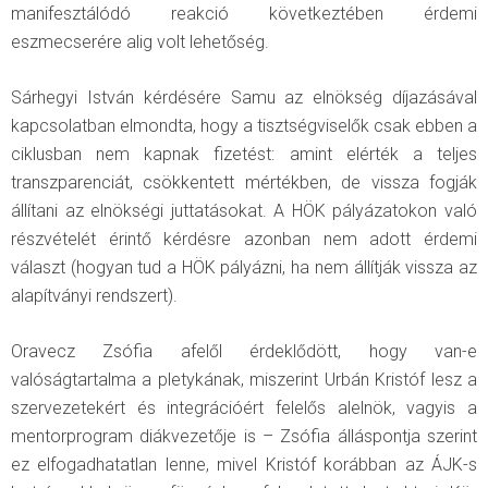
manifesztálódó reakció következtében érdemi
eszmecserére alig volt lehetőség.
Sárhegyi István kérdésére Samu az elnökség díjazásával
kapcsolatban elmondta, hogy a tisztségviselők csak ebben a
ciklusban nem kapnak fizetést: amint elérték a teljes
transzparenciát, csökkentett mértékben, de vissza fogják
állítani az elnökségi juttatásokat. A HÖK pályázatokon való
részvételét érintő kérdésre azonban nem adott érdemi
választ (hogyan tud a HÖK pályázni, ha nem állítják vissza az
alapítványi rendszert).
Oravecz Zsófia afelől érdeklődött, hogy van-e
valóságtartalma a pletykának, miszerint Urbán Kristóf lesz a
szervezetekért és integrációért felelős alelnök, vagyis a
mentorprogram diákvezetője is – Zsófia álláspontja szerint
ez elfogadhatatlan lenne, mivel Kristóf korábban az ÁJK-s