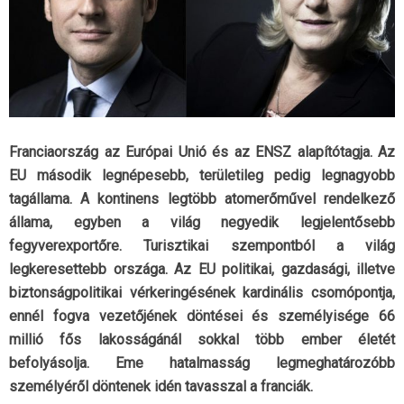
Franciaország az Európai Unió és az ENSZ alapítótagja. Az
EU második legnépesebb, területileg pedig legnagyobb
tagállama. A kontinens legtöbb atomerőművel rendelkező
állama, egyben a világ negyedik legjelentősebb
fegyverexportőre. Turisztikai szempontból a világ
legkeresettebb országa. Az EU politikai, gazdasági, illetve
biztonságpolitikai vérkeringésének kardinális csomópontja,
ennél fogva vezetőjének döntései és személyisége 66
millió fős lakosságánál sokkal több ember életét
befolyásolja. Eme hatalmasság legmeghatározóbb
személyéről döntenek idén tavasszal a franciák.