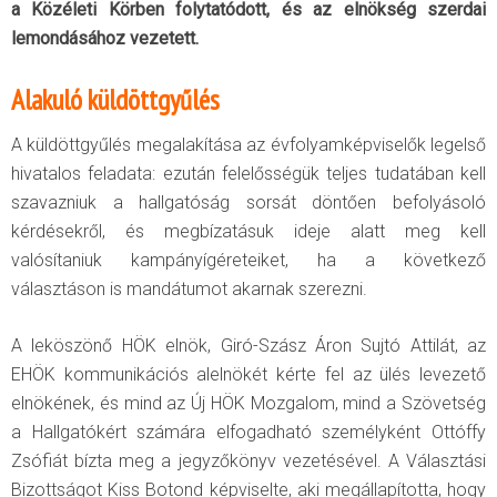
a Közéleti Körben folytatódott, és az elnökség szerdai
lemondásához vezetett.
Alakuló küldöttgyűlés
A küldöttgyűlés megalakítása az évfolyamképviselők legelső
hivatalos feladata: ezután felelősségük teljes tudatában kell
szavazniuk a hallgatóság sorsát döntően befolyásoló
kérdésekről, és megbízatásuk ideje alatt meg kell
valósítaniuk kampányígéreteiket, ha a következő
választáson is mandátumot akarnak szerezni.
A leköszönő HÖK elnök, Giró-Szász Áron Sujtó Attilát, az
EHÖK kommunikációs alelnökét kérte fel az ülés levezető
elnökének, és mind az Új HÖK Mozgalom, mind a Szövetség
a Hallgatókért számára elfogadható személyként Ottóffy
Zsófiát bízta meg a jegyzőkönyv vezetésével. A Választási
Bizottságot Kiss Botond képviselte, aki megállapította, hogy