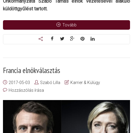
Önkormányzata Szabó Tamás elnök vezetésével alakuló
küldöttgyűlést tartott.
Tovább
Francia elnökválasztás
2017-05-03
Szabó Lilla
Karrier & Külügy
Hozzászólás írása