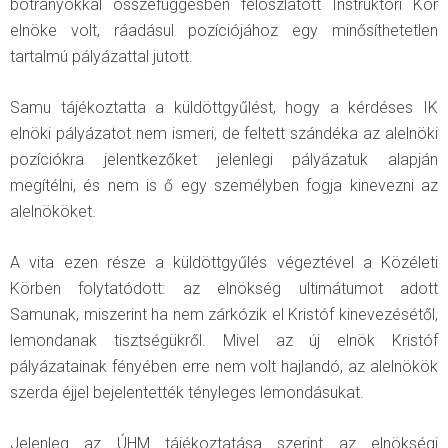
botrányokkal összefüggésben feloszlatott Instruktori Kör
elnöke volt, ráadásul pozíciójához egy minősíthetetlen
tartalmú pályázattal jutott.
Samu tájékoztatta a küldöttgyűlést, hogy a kérdéses IK
elnöki pályázatot nem ismeri, de feltett szándéka az alelnöki
pozíciókra jelentkezőket jelenlegi pályázatuk alapján
megítélni, és nem is ő egy személyben fogja kinevezni az
alelnököket.
A vita ezen része a küldöttgyűlés végeztével a Közéleti
Körben folytatódott: az elnökség ultimátumot adott
Samunak, miszerint ha nem zárkózik el Kristóf kinevezésétől,
lemondanak tisztségükről. Mivel az új elnök Kristóf
pályázatainak fényében erre nem volt hajlandó, az alelnökök
szerda éjjel bejelentették tényleges lemondásukat.
Jelenleg az ÚHM tájékoztatása szerint az elnökségi