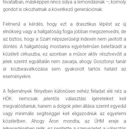
hivatalban, másképpen nincs súlya a lemondásnak –, komoly
gondot is okozhatnak a következő generációnak.
Felmerül a kérdés, hogy ezt a drasztikus lépést az új
elnökség vagy a hallgatóság fogja jobban megszenvedni, de
az biztos, hogy a SzaH népszerűségi indexén nem javított a
döntés. A hallgatóság mostanra egyértelműen belefáradt a
közéleti cirkuszba, ez azonban a műsor aktív résztvevőit a
jelek szerint egyáltalán nem zavarja, ahogy Gosztonyi tanár
úr közbeavatkozása sem gyakorolt tartós hatást az
eseményekre.
A fejlemények fényében különösen nehéz feladat elé néz a
HÖK: nemcsak jelentős választási ígéreteiket kell
megvalósítaniuk, hanem a dolgok jelen állása szerint egyedül
vagy minimális segítséggel kell eligazodniuk az egyetemi
közéletben. Ahogy Áron mondta, az ÚHM ereje a
lelkesedésében rejlik: ez segítette a szervezetet a választás