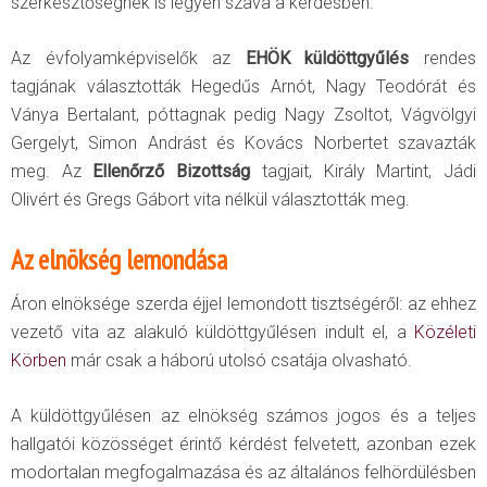
szerkesztőségnek is legyen szava a kérdésben.
Az évfolyamképviselők az
EHÖK küldöttgyűlés
rendes
tagjának választották Hegedűs Arnót, Nagy Teodórát és
Ványa Bertalant, póttagnak pedig Nagy Zsoltot, Vágvölgyi
Gergelyt, Simon Andrást és Kovács Norbertet szavazták
meg. Az
Ellenőrző Bizottság
tagjait, Király Martint, Jádi
Olivért és Gregs Gábort vita nélkül választották meg.
Az elnökség lemondása
Áron elnöksége szerda éjjel lemondott tisztségéről: az ehhez
vezető vita az alakuló küldöttgyűlésen indult el, a
Közéleti
Körben
már csak a háború utolsó csatája olvasható.
A küldöttgyűlésen az elnökség számos jogos és a teljes
hallgatói közösséget érintő kérdést felvetett, azonban ezek
modortalan megfogalmazása és az általános felhördülésben