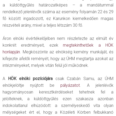
a küldöttgyűlés határozatképes – a mandátummal
rendelkező jelenlévők száma az esemény folyamán 22 és 29
fő között ingadozott, ez Karunkon kiemelkedően magas
részvételi arány, mivel a teljes létszám 30 fő.
Áron elnöki évértékelőjében nem részletezte az elmúlt év
konkrét eredményeit, ezek
megtekinthetőek a HÖK
honlapján
. Megköszönte az elnökség kemény munkáját, és
kifejezte afelőli reményét, hogy az ÚHM megtartja azokat az
intézményeket, melyek vitán felül jól működnek.
A
HÖK elnöki pozíciójára
csak Czabán Samu, az ÚHM
elnökjelöltje nyújtott be
pályázatot
. A jelenlévők
hagyományosan keresztkérdéseket tehetnek fel a
jelölteknek, a küldöttgyűlés ezen szakasza azonban
indokolatlanul elhúzódott: a személyeskedő vita olyan
mélységeket ért el, hogy a Közéleti Körben felbukkanó