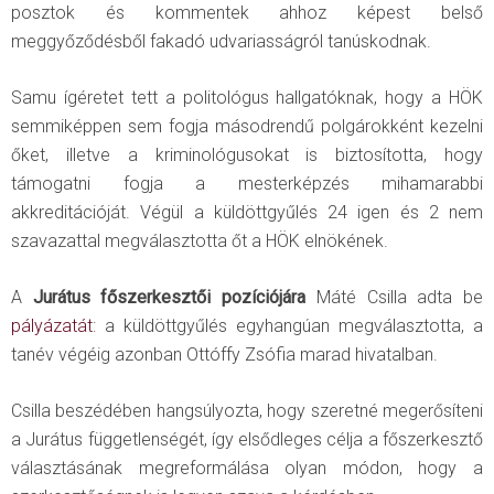
posztok és kommentek ahhoz képest belső
meggyőződésből fakadó udvariasságról tanúskodnak.
Samu ígéretet tett a politológus hallgatóknak, hogy a HÖK
semmiképpen sem fogja másodrendű polgárokként kezelni
őket, illetve a kriminológusokat is biztosította, hogy
támogatni fogja a mesterképzés mihamarabbi
akkreditációját. Végül a küldöttgyűlés 24 igen és 2 nem
szavazattal megválasztotta őt a HÖK elnökének.
A
Jurátus főszerkesztői pozíciójára
Máté Csilla adta be
pályázatát
: a küldöttgyűlés egyhangúan megválasztotta, a
tanév végéig azonban Ottóffy Zsófia marad hivatalban.
Csilla beszédében hangsúlyozta, hogy szeretné megerősíteni
a Jurátus függetlenségét, így elsődleges célja a főszerkesztő
választásának megreformálása olyan módon, hogy a